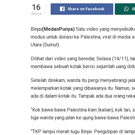
16
Share on Facebook
S
dibaca
Binjai
(MedanPunya)
Satu video yang menyebutka
modus untuk donasi ke Palestina, viral di media sos
Utara (Sumut).
Dilihat dari video yang beredar, Selasa (14/11),
membawa sebuah kotak berisi sejumlah uang did
Setelah direkam, wanita itu pergi menyebrangi jala
melemparkan kotak yang dibawanya itu. Namun, 
ada di dalam kotak itu. Tampak ada dua orang reka
“Kok bawa-bawa Palestina klen (kalian), kok lari, sin
tiga wanita yang jalan ke ujung bawa-bawa Palestin
“TKP lampu merah tugu Binjai. Pengutipan di lamp