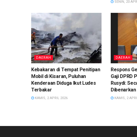
SENIN, 20 APR
DAERAH
DAERAH
Kebakaran di Tempat Penitipan
Respons Ge
Mobil di Kisaran, Puluhan
Gaji DPRD 
Kenderaan Diduga Ikut Ludes
Rusydi: Sec
Terbakar
Dibenarkan
KAMIS, 2 APRIL 2026
KAMIS, 2 APRI