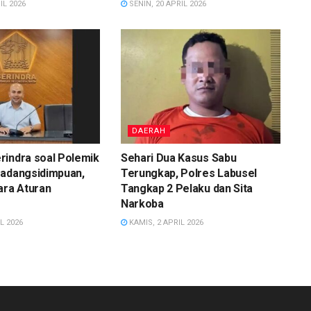
IL 2026
SENIN, 20 APRIL 2026
DAERAH
rindra soal Polemik
Sehari Dua Kasus Sabu
Padangsidimpuan,
Terungkap, Polres Labusel
ara Aturan
Tangkap 2 Pelaku dan Sita
Narkoba
L 2026
KAMIS, 2 APRIL 2026