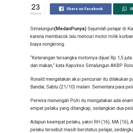
23
Share on Facebook
S
dibaca
Simalungun
(MedanPunya)
Sejumlah pelajar di K
karena membacok lalu mencuri motor milik korbann
biaya nongkrong.
“Keterangan tersangka motornya dijual Rp 1,5 jut
dan makan,” kata Kapolres Simalungun AKBP Rona
Ronald mengatakan aksi pencurian itu dilakukan p
Bandar, Sabtu (21/10) malam. Sementara para pel
Perwira menengah Polri itu mengatakan ada enam 
empat pelaku yang ditangkap, sedangkan dua pela
Adapun keempat pelaku, yakni RH (16), MA (16), A
pelaku tersebut masih berstatus pelajar, sedangka