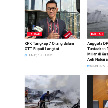
DAERAH
DAERAH
KPK Tangkap 7 Orang dalam
Anggota DP
OTT Bupati Langkat
Tuntaskan 
Miliar di K
JUMAT, 3 JULI 2026
Aek Nabara
SENIN, 20 APR