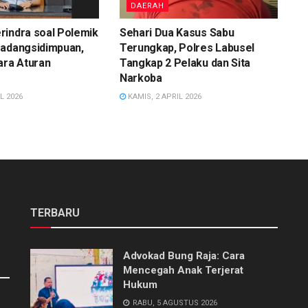
DAERAH
rindra soal Polemik
Sehari Dua Kasus Sabu
Padangsidimpuan,
Terungkap, Polres Labusel
ara Aturan
Tangkap 2 Pelaku dan Sita
Narkoba
L 2026
KAMIS, 2 APRIL 2026
TERBARU
Advokad Bung Raja: Cara
Mencegah Anak Terjerat
Hukum
RABU, 5 AGUSTUS 2026