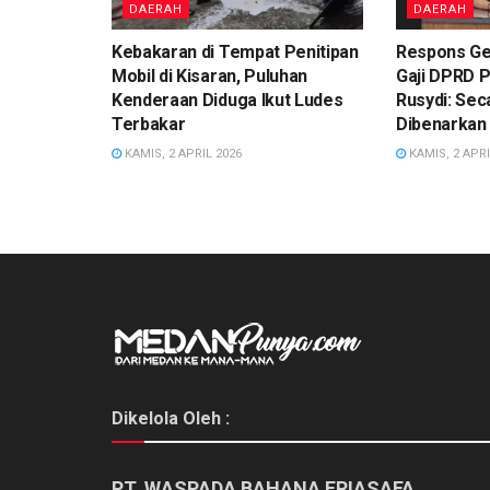
DAERAH
DAERAH
Kebakaran di Tempat Penitipan
Respons Ge
Mobil di Kisaran, Puluhan
Gaji DPRD 
Kenderaan Diduga Ikut Ludes
Rusydi: Sec
Terbakar
Dibenarkan
KAMIS, 2 APRIL 2026
KAMIS, 2 APRI
Dikelola Oleh :
PT. WASPADA BAHANA ERIASAFA