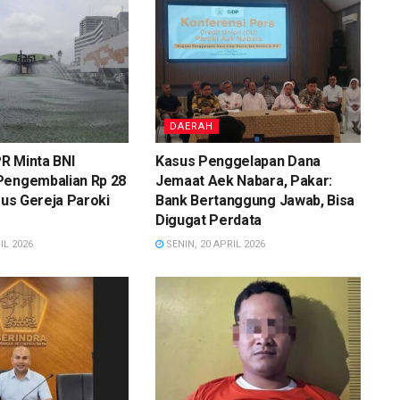
DAERAH
R Minta BNI
Kasus Penggelapan Dana
Pengembalian Rp 28
Jemaat Aek Nabara, Pakar:
asus Gereja Paroki
Bank Bertanggung Jawab, Bisa
Digugat Perdata
IL 2026
SENIN, 20 APRIL 2026