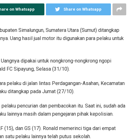
hare on Whatsapp
Share on Whatsapp
abupaten Simalungun, Sumatera Utara (Sumut) ditangkap
ya. Uang hasil jual motor itu digunakan para pelaku untuk
a. Uangnya dipakai untuk nongkrong-nongkrong ngopi
ld FC Sipayung, Selasa (31/10).
ara pelaku di jalan lintas Perdagangan-Asahan, Kecamatan
aku ditangkap pada Jumat (27/10).
pelaku pencurian dan pembacokan itu. Saat ini, sudah ada
ku lainnya masih dalam pengejaran pihak kepolisian.
F (15), dan GS (17). Ronald memerinci tiga dari empat
n satu pelaku lainnya telah putus sekolah.