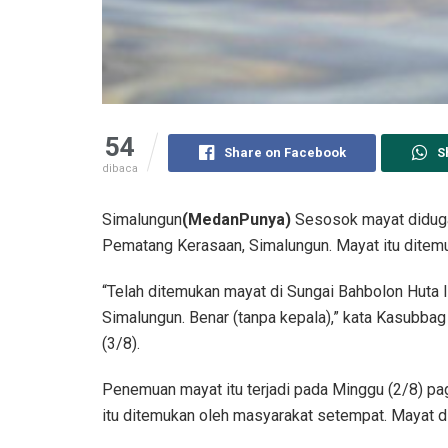
54
Share on Facebook
S
dibaca
Simalungun
(MedanPunya)
Sesosok mayat diduga 
Pematang Kerasaan, Simalungun. Mayat itu ditem
“Telah ditemukan mayat di Sungai Bahbolon Huta
Simalungun. Benar (tanpa kepala),” kata Kasubb
(3/8).
Penemuan mayat itu terjadi pada Minggu (2/8) pa
itu ditemukan oleh masyarakat setempat. Mayat d