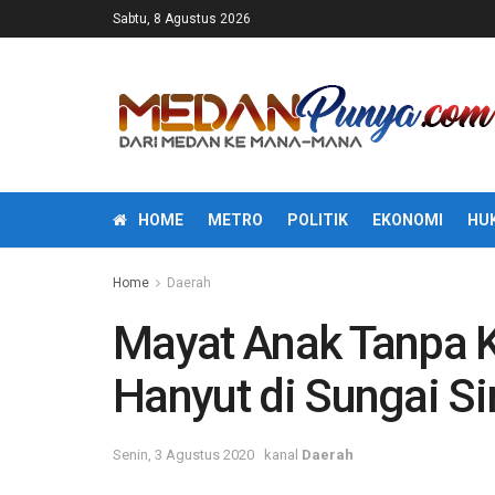
Sabtu, 8 Agustus 2026
HOME
METRO
POLITIK
EKONOMI
HU
Home
Daerah
Mayat Anak Tanpa 
Hanyut di Sungai S
Senin, 3 Agustus 2020
kanal
Daerah