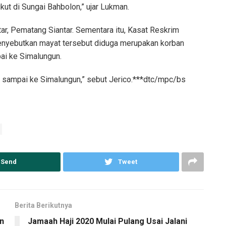
ut di Sungai Bahbolon,” ujar Lukman.
tar, Pematang Siantar. Sementara itu, Kasat Reskrim
enyebutkan mayat tersebut diduga merupakan korban
ai ke Simalungun.
ut sampai ke Simalungun,” sebut Jerico.***dtc/mpc/bs
Send
Tweet
Berita Berikutnya
n
Jamaah Haji 2020 Mulai Pulang Usai Jalani