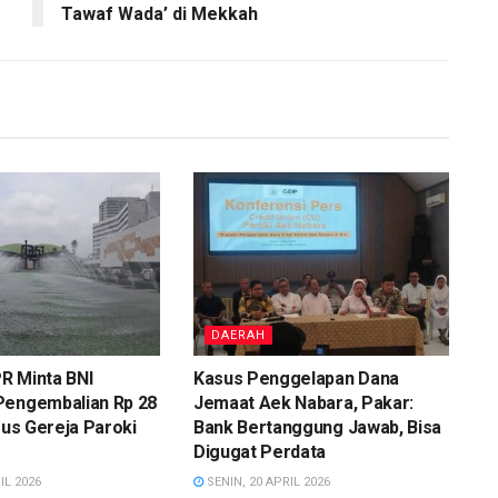
Tawaf Wada’ di Mekkah
DAERAH
R Minta BNI
Kasus Penggelapan Dana
Pengembalian Rp 28
Jemaat Aek Nabara, Pakar:
asus Gereja Paroki
Bank Bertanggung Jawab, Bisa
Digugat Perdata
IL 2026
SENIN, 20 APRIL 2026