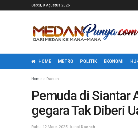
Sabtu, 8 Agustus 2026
HOME
METRO
POLITIK
EKONOMI
HU
Home
Daerah
Pemuda di Siantar 
gegara Tak Diberi U
Rabu, 12 Maret 2025
kanal
Daerah