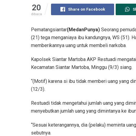
20
Share on Facebook
S
dibaca
Pematangsiantar
(MedanPunya)
Seorang pemuda 
(21) tega menganiaya ibu kandungnya, WS (51). Hal
memberikannya uang untuk membeli narkoba.
Kapolsek Siantar Martoba AKP Restuadi mengatakan
Kecamatan Siantar Martoba, Minggu (9/3) siang.
“(Motif) karena si ibu tidak memberi uang yang di
(12/3).
Restuadi tidak mengetahui jumlah uang yang dimint
menyebutkan jumlah uang yang dimintanya ke ibun
“Sesuai keterangannya, dia (pelaku) meminta uang 
sebutnya.