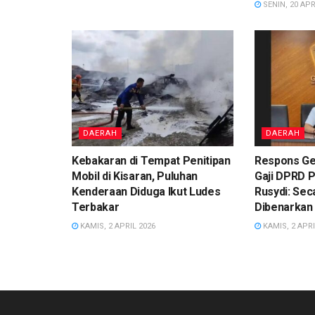
SENIN, 20 APR
DAERAH
DAERAH
Kebakaran di Tempat Penitipan
Respons Ge
Mobil di Kisaran, Puluhan
Gaji DPRD 
Kenderaan Diduga Ikut Ludes
Rusydi: Sec
Terbakar
Dibenarkan
KAMIS, 2 APRIL 2026
KAMIS, 2 APRI