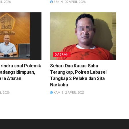
IL 2026
SENIN, 20 APRIL 2026
DAERAH
rindra soal Polemik
Sehari Dua Kasus Sabu
Padangsidimpuan,
Terungkap, Polres Labusel
ara Aturan
Tangkap 2 Pelaku dan Sita
Narkoba
L 2026
KAMIS, 2 APRIL 2026