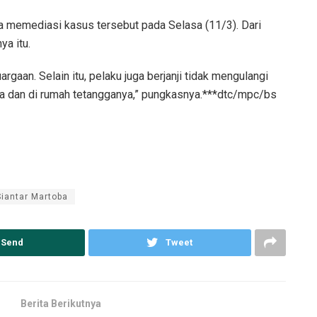
ba memediasi kasus tersebut pada Selasa (11/3). Dari
a itu.
gaan. Selain itu, pelaku juga berjanji tidak mengulangi
ya dan di rumah tetangganya,” pungkasnya.***dtc/mpc/bs
Siantar Martoba
Send
Tweet
Berita Berikutnya