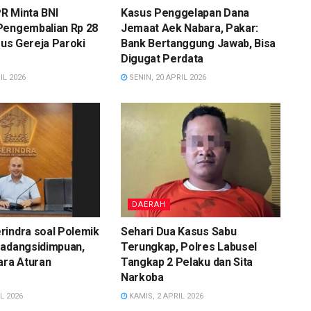
R Minta BNI
Kasus Penggelapan Dana
Pengembalian Rp 28
Jemaat Aek Nabara, Pakar:
asus Gereja Paroki
Bank Bertanggung Jawab, Bisa
Digugat Perdata
IL 2026
SENIN, 20 APRIL 2026
DAERAH
rindra soal Polemik
Sehari Dua Kasus Sabu
Padangsidimpuan,
Terungkap, Polres Labusel
ara Aturan
Tangkap 2 Pelaku dan Sita
Narkoba
L 2026
KAMIS, 2 APRIL 2026