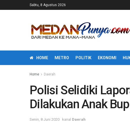
Sabtu, 8 Agustus 2026
HOME
METRO
POLITIK
EKONOMI
HU
Home
Daerah
Polisi Selidiki Lap
Dilakukan Anak Bup
Senin, 8 Juni 2020
kanal
Daerah