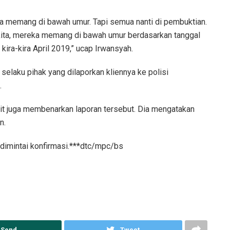
ka memang di bawah umur. Tapi semua nanti di pembuktian.
 kita, mereka memang di bawah umur berdasarkan tanggal
 kira-kira April 2019,” ucap Irwansyah.
selaku pihak yang dilaporkan kliennya ke polisi
.
t juga membenarkan laporan tersebut. Dia mengatakan
n.
 dimintai konfirmasi.***dtc/mpc/bs
Send
Tweet