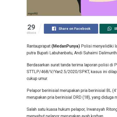
29
Share on Facebook
S
dibaca
Rantauprapat
(MedanPunya)
Polisi menyelidiki 
putra Bupati Labuhanbatu, Andi Suhaimi Dalimunt
Berdasarkan surat tanda terima laporan polisi d
STTLP/468/V/Yan2.5/2020/SPKT, kasus ini dilapo
cukup umur.
Pelapor berinisial merupakan pria berinisial BL (
merupakan pria berinisial DRD (18), yang diduga 
Salah satu kuasa hukum pelapor, Irwansyah Ritong
menyebut pelapor merupakan ayah korban.