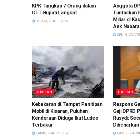
KPK Tangkap 7 Orang dalam
Anggota DP
OTT Bupati Langkat
Tuntaskan 
Miliar di K
JUMAT, 3 JULI 2026
Aek Nabara
SENIN, 20 APR
DAERAH
DAERAH
Kebakaran di Tempat Penitipan
Respons Ge
Mobil di Kisaran, Puluhan
Gaji DPRD 
Kenderaan Diduga Ikut Ludes
Rusydi: Sec
Terbakar
Dibenarkan
KAMIS, 2 APRIL 2026
KAMIS, 2 APRI