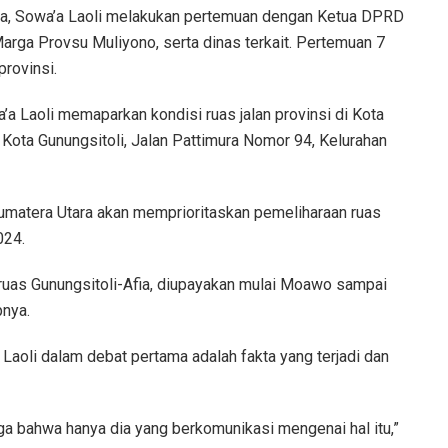
ota, Sowa’a Laoli melakukan pertemuan dengan Ketua DPRD
Marga Provsu Muliyono, serta dinas terkait. Pertemuan 7
rovinsi.
a Laoli memaparkan kondisi ruas jalan provinsi di Kota
 Kota Gunungsitoli, Jalan Pattimura Nomor 94, Kelurahan
umatera Utara akan memprioritaskan pemeliharaan ruas
024.
da ruas Gunungsitoli-Afia, diupayakan mulai Moawo sampai
pnya.
aoli dalam debat pertama adalah fakta yang terjadi dan
ga bahwa hanya dia yang berkomunikasi mengenai hal itu,”