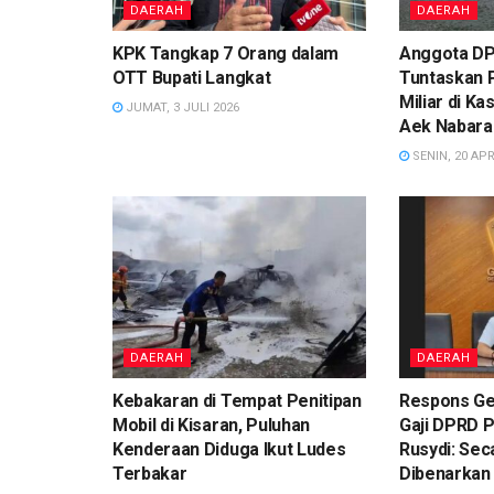
DAERAH
DAERAH
KPK Tangkap 7 Orang dalam
Anggota DP
OTT Bupati Langkat
Tuntaskan 
Miliar di K
JUMAT, 3 JULI 2026
Aek Nabara
SENIN, 20 APR
DAERAH
DAERAH
Kebakaran di Tempat Penitipan
Respons Ge
Mobil di Kisaran, Puluhan
Gaji DPRD 
Kenderaan Diduga Ikut Ludes
Rusydi: Sec
Terbakar
Dibenarkan