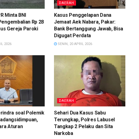
DAERAH
R Minta BNI
Kasus Penggelapan Dana
Pengembalian Rp 28
Jemaat Aek Nabara, Pakar:
asus Gereja Paroki
Bank Bertanggung Jawab, Bisa
Digugat Perdata
IL 2026
SENIN, 20 APRIL 2026
DAERAH
rindra soal Polemik
Sehari Dua Kasus Sabu
Padangsidimpuan,
Terungkap, Polres Labusel
ara Aturan
Tangkap 2 Pelaku dan Sita
Narkoba