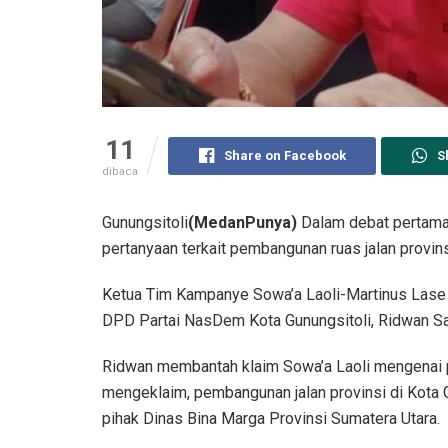
11
Share on Facebook
S
dibaca
Gunungsitoli
(MedanPunya)
Dalam debat pertama c
pertanyaan terkait pembangunan ruas jalan provins
Ketua Tim Kampanye Sowa’a Laoli-Martinus Lase
DPD Partai NasDem Kota Gunungsitoli, Ridwan Sa
Ridwan membantah klaim Sowa’a Laoli mengenai p
mengeklaim, pembangunan jalan provinsi di Kota G
pihak Dinas Bina Marga Provinsi Sumatera Utara.