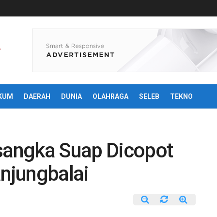
KUM
DAERAH
DUNIA
OLAHRAGA
SELEB
TEKNO
rsangka Suap Dicopot
anjungbalai