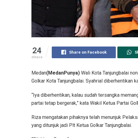
24
Share on Facebook
S
dibaca
Medan
(MedanPunya)
Wali Kota Tanjungbalai nona
Golkar Kota Tanjungbalai. Syahrial diberhentikan 
“Iya diberhentikan, kalau sudah tersangka memang
partai tetap bergerak,” kata Wakil Ketua Partai Gol
Riza mengatakan pihaknya telah menunjuk Pelaksa
yang ditunjuk jadi Plt Ketua Golkar Tanjungbalai.