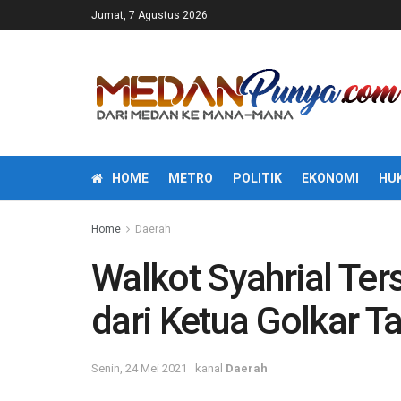
Jumat, 7 Agustus 2026
HOME
METRO
POLITIK
EKONOMI
HU
Home
Daerah
Walkot Syahrial Te
dari Ketua Golkar T
Senin, 24 Mei 2021
kanal
Daerah