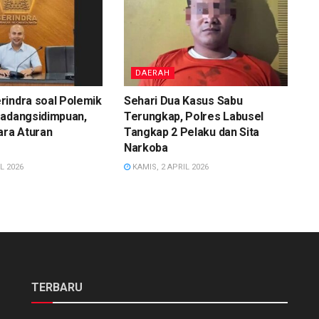
DAERAH
rindra soal Polemik
Sehari Dua Kasus Sabu
Padangsidimpuan,
Terungkap, Polres Labusel
ara Aturan
Tangkap 2 Pelaku dan Sita
Narkoba
L 2026
KAMIS, 2 APRIL 2026
TERBARU