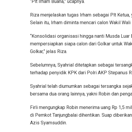
“Plt Irham Buana,” ucapnya.
Riza menjelaskan tugas Irham sebagai Plt Ketua, 
Selain itu, Irham diminta mencari calon Wakil Wali
“Konsolidasi organisasi hingga nanti Musda Luar B
mempersiapkan siapa calon dari Golkar untuk Wakil
Golkar,” jelas Riza.
Sebelumnya, Syahrial ditetapkan sebagai tersang
terhadap penyidik KPK dari Polri AKP Stepanus Ro
Syahrial telah diumumkan sebagai tersangka seja
bersama dua orang lainnya, yakni Robin dan peng
Firli mengungkap Robin menerima uang Rp 1,5 mili
di Pemkot Tanjungbalai dihentikan. Suap diberik
Azis Syamsuddin.