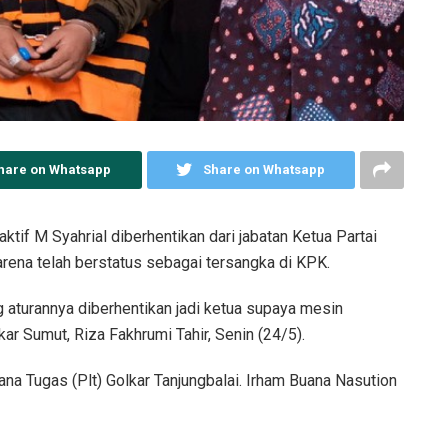
hare on Whatsapp
Share on Whatsapp
ktif M Syahrial diberhentikan dari jabatan Ketua Partai
karena telah berstatus sebagai tersangka di KPK.
 aturannya diberhentikan jadi ketua supaya mesin
kar Sumut, Riza Fakhrumi Tahir, Senin (24/5).
na Tugas (Plt) Golkar Tanjungbalai. Irham Buana Nasution