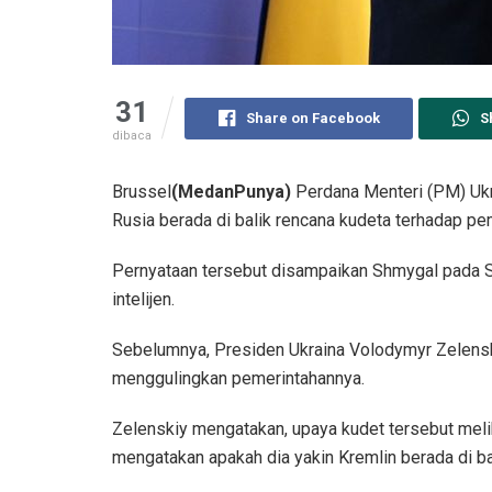
31
Share on Facebook
S
dibaca
Brussel
(MedanPunya)
Perdana Menteri (PM) Uk
Rusia berada di balik rencana kudeta terhadap pe
Pernyataan tersebut disampaikan Shmygal pada Se
intelijen.
Sebelumnya, Presiden Ukraina Volodymyr Zelens
menggulingkan pemerintahannya.
Zelenskiy mengatakan, upaya kudet tersebut melib
mengatakan apakah dia yakin Kremlin berada di bal