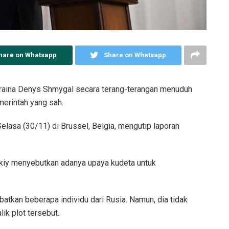
hare on Whatsapp
Share on Whatsapp
raina Denys Shmygal secara terang-terangan menuduh
merintah yang sah.
lasa (30/11) di Brussel, Belgia, mengutip laporan
kiy menyebutkan adanya upaya kudeta untuk
atkan beberapa individu dari Rusia. Namun, dia tidak
ik plot tersebut.