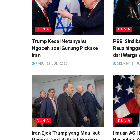
DUNIA
DUNIA
Trump Kesal Netanyahu
PBB: Sindik
Ngoceh soal Gunung Pickaxe
Raup hingga
Iran
dari Warga 
RABU, 29 JULI 2026
SELASA, 21 JU
DUNIA
DUNIA
Iran Ejek Trump yang Mau Ikut
Ilmuan AS H
Pungut Tarif di Selat Hormuz:
Beruntun, 