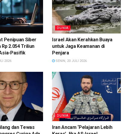
DUNIA
at Penipuan Siber
Israel Akan Kerahkan Buaya
 Rp 2.054 Triliun
untuk Jaga Keamanan di
Asia-Pasifik
Penjara
LI 2026
SENIN, 20 JULI 2026
DUNIA
ilang dan Tewas
Iran Ancam ‘Pelajaran Lebih
Kongres Curiga Ada
Keras’ Jika AS-Israel