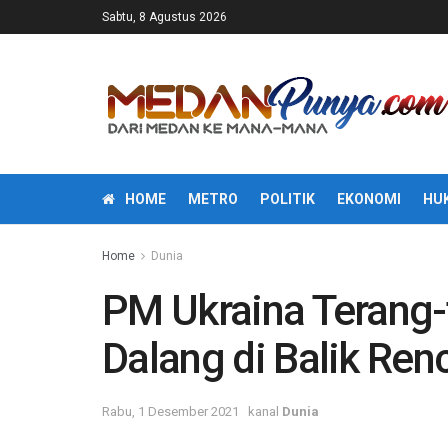
Sabtu, 8 Agustus 2026
HOME
METRO
POLITIK
EKONOMI
HU
Home
Dunia
PM Ukraina Terang-
Dalang di Balik Re
Rabu, 1 Desember 2021
kanal
Dunia