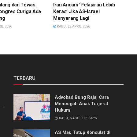
ilang dan Tewas
Iran Ancam ‘Pelajaran Lebih
Kongres Curiga Ada
Keras’ Jika AS-Israel
ing
Menyerang Lagi
IL 2026
RABU, 22 APRIL 2026
TERBARU
Advokad Bung Raja: Cara
Mencegah Anak Terjerat
Hukum
RABU, 5 AGUSTUS 2026
AS Mau Tutup Konsulat di