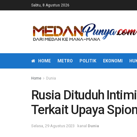
Sabtu, 8 Agustus 2026
HOME
METRO
POLITIK
EKONOMI
HU
Home
Dunia
Rusia Dituduh Intim
Terkait Upaya Spio
Selasa, 29 Agustus 2023
kanal
Dunia