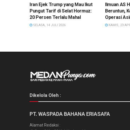
Iran Ejek Trump yang Mau Ikut
Ilmuan AS H
Pungut Tarif di Selat Hormuz:
Beruntun, 
20 Persen Terlalu Mahal
Operasi As
SELASA, 14 JULI 2026
KAMIS, 23 APR
Dikelola Oleh :
PT. WASPADA BAHANA ERIASAFA
Alamat Redaksi :