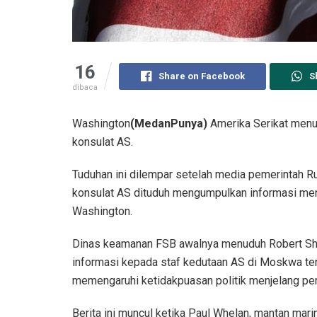
16
Share on Facebook
S
dibaca
Washington
(MedanPunya)
Amerika Serikat menu
konsulat AS.
Tuduhan ini dilempar setelah media pemerintah 
konsulat AS dituduh mengumpulkan informasi menge
Washington.
Dinas keamanan FSB awalnya menuduh Robert Sh
informasi kepada staf kedutaan AS di Moskwa te
memengaruhi ketidakpuasan politik menjelang pem
Berita ini muncul ketika Paul Whelan, mantan mari