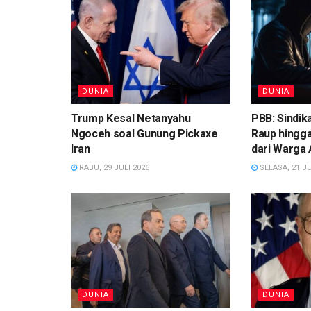
DUNIA
DUNIA
Trump Kesal Netanyahu
PBB: Sindik
Ngoceh soal Gunung Pickaxe
Raup hingga
Iran
dari Warga 
RABU, 29 JULI 2026
SELASA, 21 JU
DUNIA
DUNIA