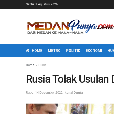
Sabtu, 8 Agustus 2026
HOME
METRO
POLITIK
EKONOMI
HU
Home
Dunia
Rusia Tolak Usulan
Rabu, 14 Desember 2022
kanal
Dunia