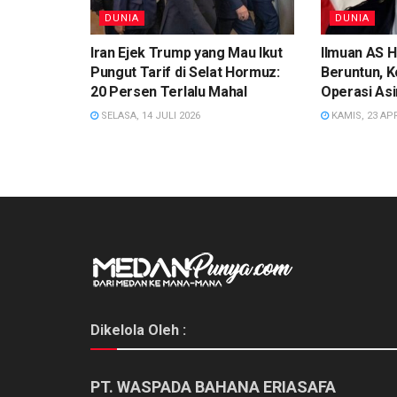
DUNIA
DUNIA
Iran Ejek Trump yang Mau Ikut
Ilmuan AS H
Pungut Tarif di Selat Hormuz:
Beruntun, 
20 Persen Terlalu Mahal
Operasi As
SELASA, 14 JULI 2026
KAMIS, 23 APR
Dikelola Oleh :
PT. WASPADA BAHANA ERIASAFA