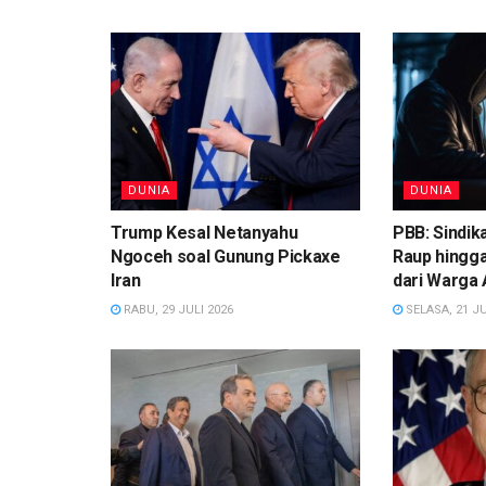
DUNIA
DUNIA
Trump Kesal Netanyahu
PBB: Sindik
Ngoceh soal Gunung Pickaxe
Raup hingga
Iran
dari Warga 
RABU, 29 JULI 2026
SELASA, 21 JU