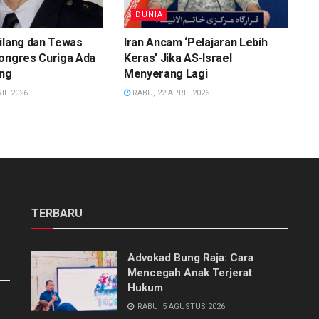
DUNIA
ilang dan Tewas
Iran Ancam ‘Pelajaran Lebih
Kongres Curiga Ada
Keras’ Jika AS-Israel
ing
Menyerang Lagi
IL 2026
RABU, 22 APRIL 2026
TERBARU
Advokad Bung Raja: Cara
Mencegah Anak Terjerat
Hukum
RABU, 5 AGUSTUS 2026