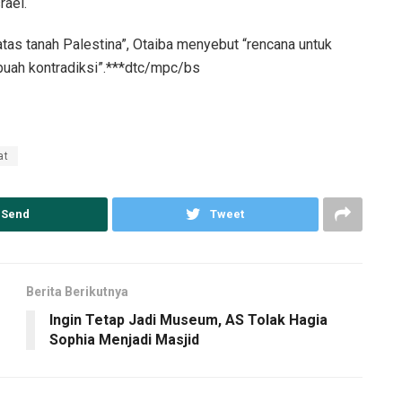
ael.
as tanah Palestina”, Otaiba menyebut “rencana untuk
buah kontradiksi”.***dtc/mpc/bs
at
Send
Tweet
Berita Berikutnya
Ingin Tetap Jadi Museum, AS Tolak Hagia
Sophia Menjadi Masjid