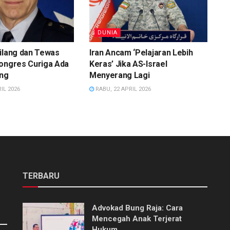
DUNIA
ilang dan Tewas
Iran Ancam ‘Pelajaran Lebih
Kongres Curiga Ada
Keras’ Jika AS-Israel
ing
Menyerang Lagi
IL 2026
RABU, 22 APRIL 2026
TERBARU
Advokad Bung Raja: Cara
Mencegah Anak Terjerat
Hukum