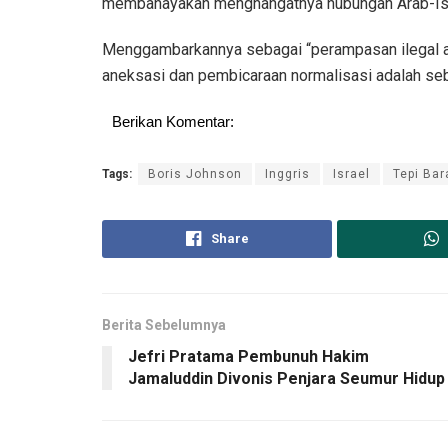
membahayakan menghangatnya hubungan Arab-Isr
Menggambarkannya sebagai “perampasan ilegal at
aneksasi dan pembicaraan normalisasi adalah se
Berikan Komentar:
Tags:
Boris Johnson
Inggris
Israel
Tepi Bar
Share
Berita Sebelumnya
Jefri Pratama Pembunuh Hakim
Jamaluddin Divonis Penjara Seumur Hidup