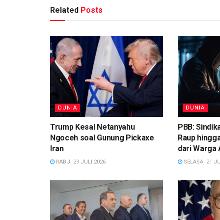
Related
Posts
DUNIA
DUNIA
Trump Kesal Netanyahu
PBB: Sindik
Ngoceh soal Gunung Pickaxe
Raup hingga
Iran
dari Warga 
RABU, 29 JULI 2026
SELASA, 21 JU