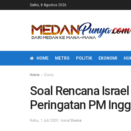
Sabtu, 8 Agustus 2026
HOME
METRO
POLITIK
EKONOMI
HU
Home
Dunia
Soal Rencana Israel 
Peringatan PM Ingg
Rabu, 1 Juli 2020
kanal
Dunia