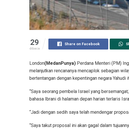
29
Share on Facebook
S
dibaca
London
(MedanPunya)
Perdana Menteri (PM) Ingg
melanjutkan rencananya mencaplok sebagian wilay
bertentangan dengan kepentingan negara Yahudi it
“Saya seorang pembela Israel yang bersemangat,” 
bahasa Ibrani di halaman depan harian terlaris Isra
“Jadi dengan sedih saya telah mendengar proposa
“Saya takut proposal ini akan gagal dalam tujua