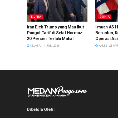
DUNIA
DUNIA
Iran Ejek Trump yang Mau Ikut
Ilmuan AS H
Pungut Tarif di Selat Hormuz:
Beruntun, 
20 Persen Terlalu Mahal
Operasi As
SELASA, 14 JULI 2026
KAMIS, 23 APR
Dikelola Oleh :