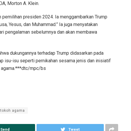
OA, Morton A. Klein.
 pemilihan presiden 2024. Ia menggambarkan Trump
Musa, Yesus, dan Muhammad.” Ia juga menyatakan
 dari pengalaman sebelumnya dan akan membawa
bahwa dukungannya terhadap Trump didasarkan pada
 isu-isu seperti pernikahan sesama jenis dan inisiatif
lai agama.***dtc/mpc/bs
tokoh agama
Send
Tweet