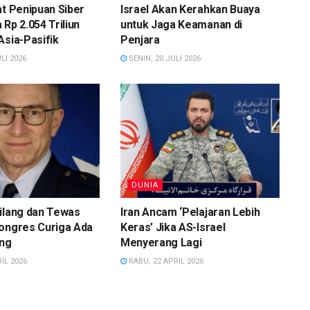
at Penipuan Siber
Israel Akan Kerahkan Buaya
 Rp 2.054 Triliun
untuk Jaga Keamanan di
Asia-Pasifik
Penjara
LI 2026
SENIN, 20 JULI 2026
DUNIA
ilang dan Tewas
Iran Ancam ‘Pelajaran Lebih
Kongres Curiga Ada
Keras’ Jika AS-Israel
ing
Menyerang Lagi
IL 2026
RABU, 22 APRIL 2026