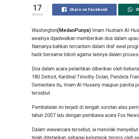
17
Share on Facebook
S
dibaca
Washington
(MedanPunya)
Imam Husham Al-Husai
awalnya dijadwalkan memberikan doa dalam upacar
Namanya bahkan tercantum dalam draf awal progra
hadir bersama tokoh agama lainnya dalam prosesi
Doa dalam acara pelantikan diberikan oleh beber
180 Detroit, Kardinal Timothy Dolan, Pendeta Fra
Sementara itu, Imam Al-Husainy maupun panitia p
tersebut.
Pembatalan ini terjadi di tengah sorotan atas pe
tahun 2007 lalu dengan pembawa acara Fox News,
Dalam wawancara tersebut, ia menolak menyebut H
telah ditetapkan sebagai kelompok teroris oleh pe