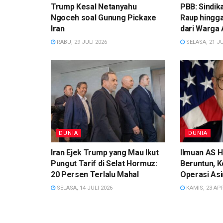
Trump Kesal Netanyahu
PBB: Sindik
Ngoceh soal Gunung Pickaxe
Raup hingga
Iran
dari Warga 
RABU, 29 JULI 2026
SELASA, 21 JU
DUNIA
DUNIA
Iran Ejek Trump yang Mau Ikut
Ilmuan AS H
Pungut Tarif di Selat Hormuz:
Beruntun, 
20 Persen Terlalu Mahal
Operasi As
SELASA, 14 JULI 2026
KAMIS, 23 APR