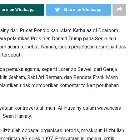
hare on Whatsapp
Share on Whatsapp
ny dari Pusat Pendidikan Islam Karbalaa di Dearborn
a pelantikan Presiden Donald Trump pada Senin lalu.
m acara tersebut. Namun, tanpa penjelasan resmi, ia tidak
 tersebut.
apa pemuka agama, seperti Lorenzo Sewell dari Gereja
nklin Graham, Rabi Ari Berman, dan Pendeta Frank Mann.
elantikan tidak memberikan komentar terkait perubahan
rnyataan kontroversial Imam Al-Husainy dalam wawancara
 Sean Hannity.
izbullah sebagai organisasi teroris, meskipun Hizbullah
merintah AS sejak 1997. Pernyataan ini menuai kritik