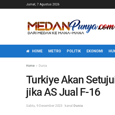
Jumat, 7 Agustus 2026
HOME
METRO
POLITIK
EKONOMI
HU
Home
Dunia
Turkiye Akan Setuj
jika AS Jual F-16
Sabtu, 9 Desember 2023
kanal
Dunia