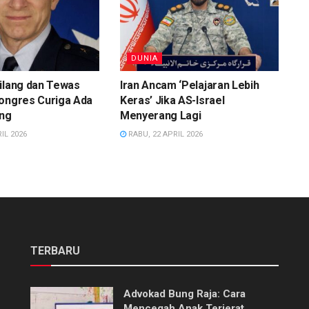
DUNIA
ilang dan Tewas
Iran Ancam ‘Pelajaran Lebih
Kongres Curiga Ada
Keras’ Jika AS-Israel
ing
Menyerang Lagi
IL 2026
RABU, 22 APRIL 2026
TERBARU
Advokad Bung Raja: Cara
Mencegah Anak Terjerat