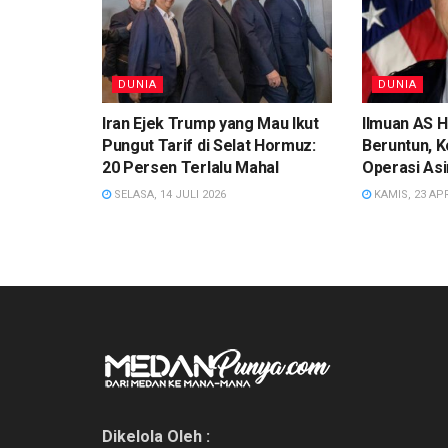
DUNIA
DUNIA
Iran Ejek Trump yang Mau Ikut
Ilmuan AS H
Pungut Tarif di Selat Hormuz:
Beruntun, 
20 Persen Terlalu Mahal
Operasi As
SELASA, 14 JULI 2026
KAMIS, 23 APR
Dikelola Oleh :