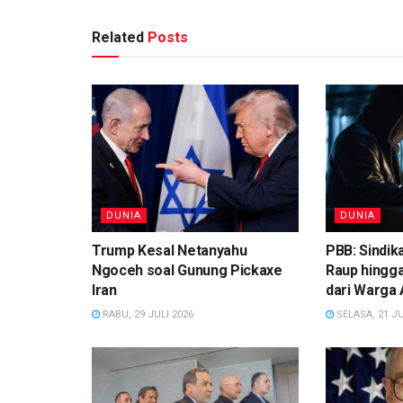
Related
Posts
DUNIA
DUNIA
Trump Kesal Netanyahu
PBB: Sindik
Ngoceh soal Gunung Pickaxe
Raup hingga
Iran
dari Warga 
RABU, 29 JULI 2026
SELASA, 21 JU