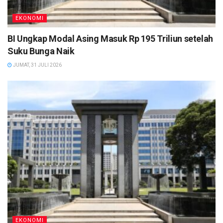
EKONOMI
BI Ungkap Modal Asing Masuk Rp 195 Triliun setelah
Suku Bunga Naik
JUMAT, 31 JULI 2026
EKONOMI