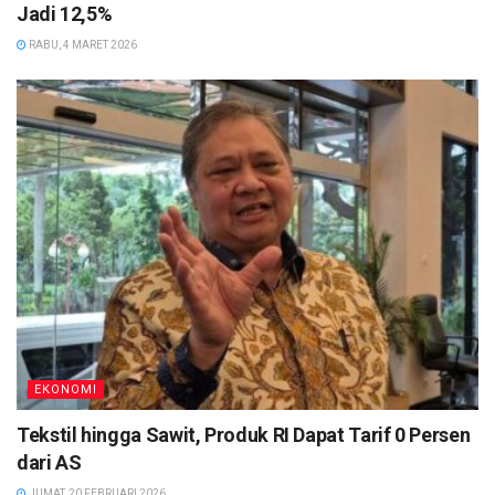
Jadi 12,5%
RABU, 4 MARET 2026
EKONOMI
Tekstil hingga Sawit, Produk RI Dapat Tarif 0 Persen
dari AS
JUMAT, 20 FEBRUARI 2026