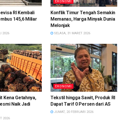
EKONOMI
evisa RI Kembali
Konflik Timur Tengah Semakin
embus 145,6 Miliar
Memanas, Harga Minyak Dunia
Melonjak
I 2026
SELASA, 31 MARET 2026
EKONOMI
t Kena Getahnya,
Tekstil hingga Sawit, Produk RI
esmi Naik Jadi
Dapat Tarif 0 Persen dari AS
JUMAT, 20 FEBRUARI 2026
T 2026