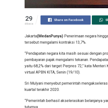
29
Share on Facebook
S
dibaca
Jakarta
(MedanPunya)
Penerimaan negara hingga 
tersebut mengalami kontraksi 13,7%.
“Pendapatan negara kita masih sesuai dengan pr
pembayaran pajak mengalami tekanan. Pendapatan n
yaitu 68,2% dari target Perpres 72,” kata Menteri
virtual APBN KITA, Senin (19/10).
Sri Mulyani menyebut pemerintah mengakselerasi
kuartal terakhir 2020.
“Pemerintah berhasil akselerasikan belanjanya yang
tuturnya.