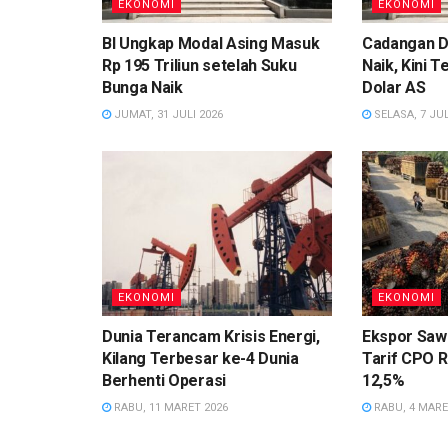
EKONOMI
EKONOMI
BI Ungkap Modal Asing Masuk
Cadangan D
Rp 195 Triliun setelah Suku
Naik, Kini T
Bunga Naik
Dolar AS
JUMAT, 31 JULI 2026
SELASA, 7 JUL
EKONOMI
EKONOMI
Dunia Terancam Krisis Energi,
Ekspor Sawi
Kilang Terbesar ke-4 Dunia
Tarif CPO R
Berhenti Operasi
12,5%
RABU, 11 MARET 2026
RABU, 4 MARE