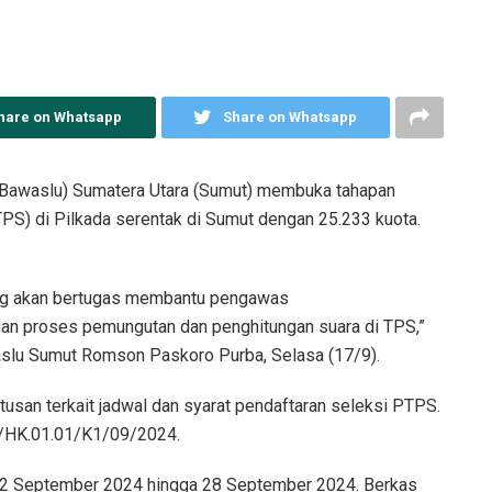
hare on Whatsapp
Share on Whatsapp
awaslu) Sumatera Utara (Sumut) membuka tahapan
) di Pilkada serentak di Sumut dengan 25.233 kuota.
ng akan bertugas membantu pengawas
an proses pemungutan dan penghitungan suara di TPS,”
aslu Sumut Romson Paskoro Purba, Selasa (17/9).
tusan terkait jadwal dan syarat pendaftaran seleksi PTPS.
1/HK.01.01/K1/09/2024.
 12 September 2024 hingga 28 September 2024. Berkas