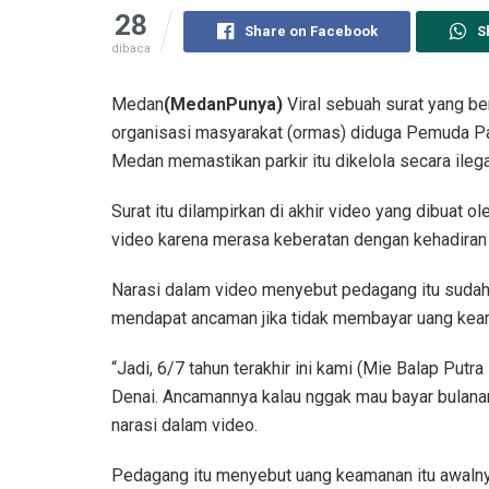
28
Share on Facebook
S
dibaca
Medan
(MedanPunya)
Viral sebuah surat yang be
organisasi masyarakat (ormas) diduga Pemuda Pa
Medan memastikan parkir itu dikelola secara ilega
Surat itu dilampirkan di akhir video yang dibuat
video karena merasa keberatan dengan kehadiran
Narasi dalam video menyebut pedagang itu sudah
mendapat ancaman jika tidak membayar uang kea
“Jadi, 6/7 tahun terakhir ini kami (Mie Balap Putr
Denai. Ancamannya kalau nggak mau bayar bulanan t
narasi dalam video.
Pedagang itu menyebut uang keamanan itu awalnya