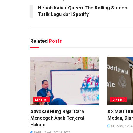
Heboh Kabar Queen-The Rolling Stones
Tarik Lagu dari Spotify
Related
Posts
METRO
METRO
Advokad Bung Raja: Cara
AS Mau Tutu
Mencegah Anak Terjerat
Medan, Dian
Hukum
SELASA, 4 AG
RABU, 5 AGUSTUS 2026