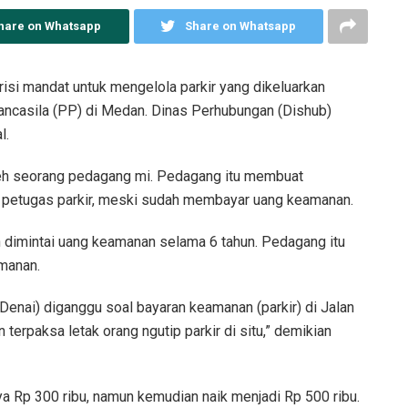
hare on Whatsapp
Share on Whatsapp
risi mandat untuk mengelola parkir yang dikeluarkan
ncasila (PP) di Medan. Dinas Perhubungan (Dishub)
l.
 oleh seorang pedagang mi. Pedagang itu membuat
 petugas parkir, meski sudah membayar uang keamanan.
 dimintai uang keamanan selama 6 tahun. Pedagang itu
manan.
a Denai) diganggu soal bayaran keamanan (parkir) di Jalan
erpaksa letak orang ngutip parkir di situ,” demikian
 Rp 300 ribu, namun kemudian naik menjadi Rp 500 ribu.