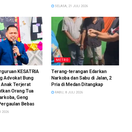
SELASA, 21 JULI 2026
METRO
rguruan KESATRIA
Terang-terangan Edarkan
g Advokat Bung
Narkoba dan Sabu di Jalan, 2
 Anak Terjerat
Pria di Medan Ditangkap
atkan Orang Tua
RABU, 8 JULI 2026
arkoba, Geng
Pergaulan Bebas
I 2026