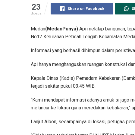
23
Share on Facebook
S
dibaca
Medan
(MedanPunya)
Api melalap bangunan, tepa
No12 Kelurahan Petisah Tengah Kecamatan Medan 
Informasi yang berhasil dihimpun dalam peristiwa i
Api hanya menghanguskan ruangan konstruksi dan 
Kepala Dinas (Kadis) Pemadam Kebakaran (Damka
terjadi sekitar pukul 03.45 WIB.
“Kami mendapat informasi adanya amuk si jago 
meluncur ke lokasi guna meredakan kebakaran,” uj
Lanjut Albon, sesampainya di lokasi, petugas pe