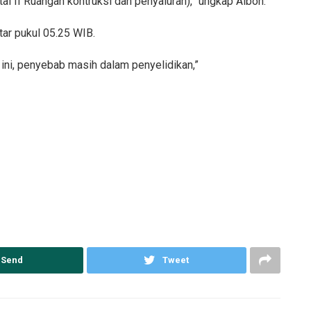
i II Ruangan kontruksi dan penyaluran),” ungkap Albon.
tar pukul 05.25 WIB.
 ini, penyebab masih dalam penyelidikan,”
Send
Tweet