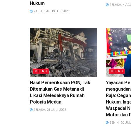
Hukum
SELASA, 4 AG
RABU, 5 AGUSTUS 2026
METRO
METRO
Hasil Pemeriksaan PGN, Tak
Yayasan Pe
Ditemukan Gas Metana di
mengundan
Likasi Meledaknya Rumah
Raja: Cegah
Polonia Medan
Hukum, Ing
Waspadai N
SELASA, 21 JULI 2026
Motor dan 
SENIN, 20 JUL