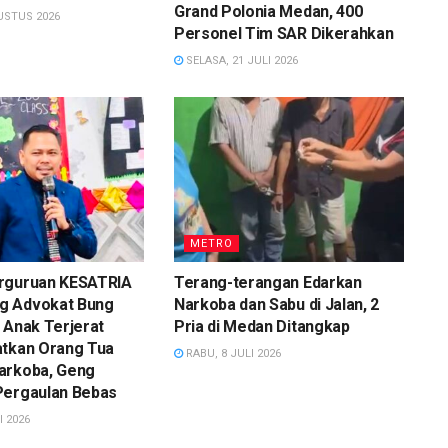
Grand Polonia Medan, 400
USTUS 2026
Personel Tim SAR Dikerahkan
SELASA, 21 JULI 2026
METRO
rguruan KESATRIA
Terang-terangan Edarkan
g Advokat Bung
Narkoba dan Sabu di Jalan, 2
 Anak Terjerat
Pria di Medan Ditangkap
atkan Orang Tua
RABU, 8 JULI 2026
arkoba, Geng
Pergaulan Bebas
I 2026