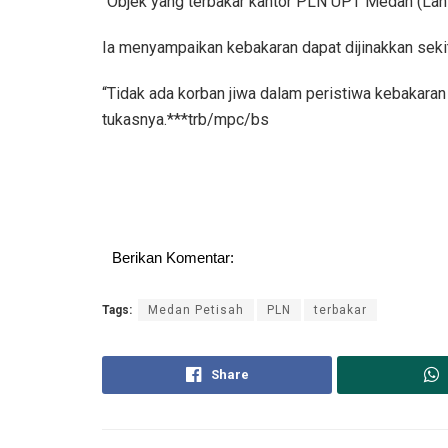
“Objek yang terbakar kantor PLN UPT Medan (Lanta
Ia menyampaikan kebakaran dapat dijinakkan seki
“Tidak ada korban jiwa dalam peristiwa kebakaran
tukasnya.***trb/mpc/bs
Berikan Komentar:
Tags:
Medan Petisah
PLN
terbakar
Share