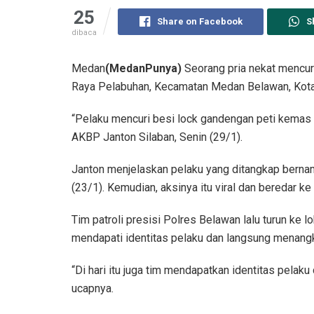
25
Share on Facebook
S
dibaca
Medan
(MedanPunya)
Seorang pria nekat mencuri
Raya Pelabuhan, Kecamatan Medan Belawan, Kota M
“Pelaku mencuri besi lock gandengan peti kemas 
AKBP Janton Silaban, Senin (29/1).
Janton menjelaskan pelaku yang ditangkap bernam
(23/1). Kemudian, aksinya itu viral dan beredar k
Tim patroli presisi Polres Belawan lalu turun ke l
mendapati identitas pelaku dan langsung menang
“Di hari itu juga tim mendapatkan identitas pela
ucapnya.