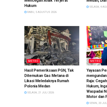
Mencegah Anak Terjerat
Medan, Dian
Hukum
SELASA, 4 AG
RABU, 5 AGUSTUS 2026
METRO
METRO
Hasil Pemeriksaan PGN, Tak
Yayasan Pe
Ditemukan Gas Metana di
mengundan
Likasi Meledaknya Rumah
Raja: Cegah
Polonia Medan
Hukum, Ing
Waspadai N
SELASA, 21 JULI 2026
Motor dan 
SENIN, 20 JUL