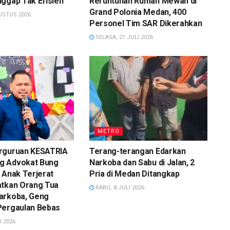
ggap Tak Efisien
Reruntuhan Rumah Mewah di
Grand Polonia Medan, 400
USTUS 2026
Personel Tim SAR Dikerahkan
SELASA, 21 JULI 2026
METRO
rguruan KESATRIA
Terang-terangan Edarkan
g Advokat Bung
Narkoba dan Sabu di Jalan, 2
 Anak Terjerat
Pria di Medan Ditangkap
atkan Orang Tua
RABU, 8 JULI 2026
arkoba, Geng
Pergaulan Bebas
I 2026