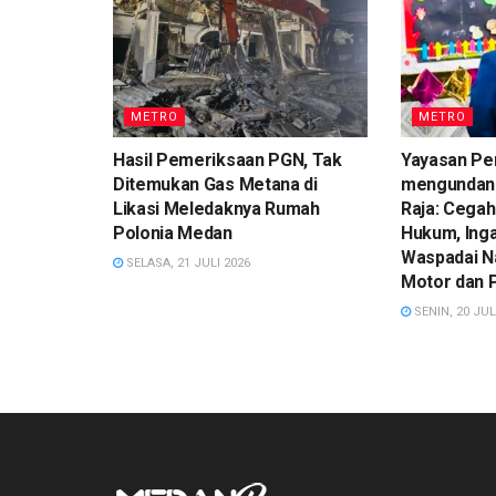
METRO
METRO
Hasil Pemeriksaan PGN, Tak
Yayasan Pe
Ditemukan Gas Metana di
mengundan
Likasi Meledaknya Rumah
Raja: Cegah
Polonia Medan
Hukum, Ing
Waspadai N
SELASA, 21 JULI 2026
Motor dan 
SENIN, 20 JUL