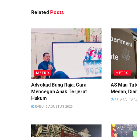
Related
Posts
METRO
METRO
Advokad Bung Raja: Cara
AS Mau Tutu
Mencegah Anak Terjerat
Medan, Dian
Hukum
SELASA, 4 AG
RABU, 5 AGUSTUS 2026