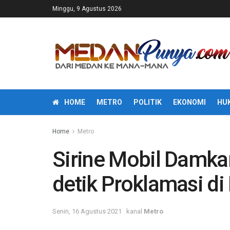
Minggu, 9 Agustus 2026
HOME
METRO
POLITIK
EKONOMI
HU
Home
Metro
Sirine Mobil Damkar
detik Proklamasi d
Senin, 16 Agustus 2021
kanal
Metro