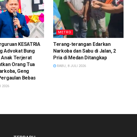
METRO
rguruan KESATRIA
Terang-terangan Edarkan
g Advokat Bung
Narkoba dan Sabu di Jalan, 2
 Anak Terjerat
Pria di Medan Ditangkap
atkan Orang Tua
RABU, 8 JULI 2026
arkoba, Geng
Pergaulan Bebas
I 2026