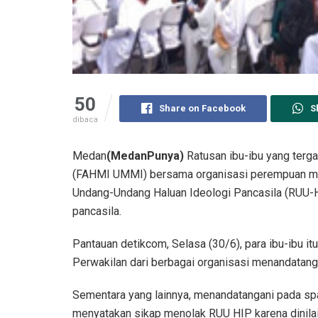
50
Share on Facebook
S
dibaca
Medan
(MedanPunya)
Ratusan ibu-ibu yang terg
(FAHMI UMMI) bersama organisasi perempuan mu
Undang-Undang Haluan Ideologi Pancasila (RUU-H
pancasila.
Pantauan detikcom, Selasa (30/6), para ibu-ibu i
Perwakilan dari berbagai organisasi menandatanga
Sementara yang lainnya, menandatangani pada sp
menyatakan sikap menolak RUU HIP karena dinilai