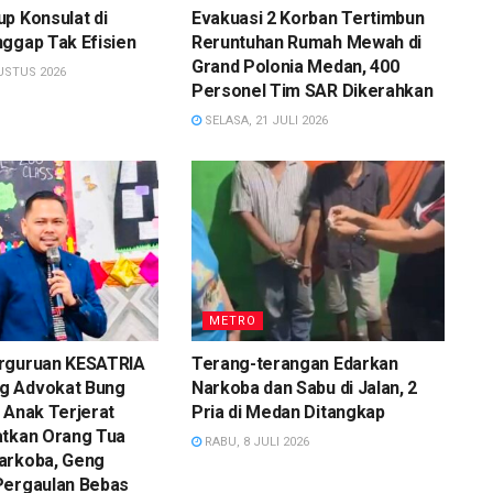
p Konsulat di
Evakuasi 2 Korban Tertimbun
ggap Tak Efisien
Reruntuhan Rumah Mewah di
Grand Polonia Medan, 400
USTUS 2026
Personel Tim SAR Dikerahkan
SELASA, 21 JULI 2026
METRO
rguruan KESATRIA
Terang-terangan Edarkan
g Advokat Bung
Narkoba dan Sabu di Jalan, 2
 Anak Terjerat
Pria di Medan Ditangkap
atkan Orang Tua
RABU, 8 JULI 2026
arkoba, Geng
Pergaulan Bebas