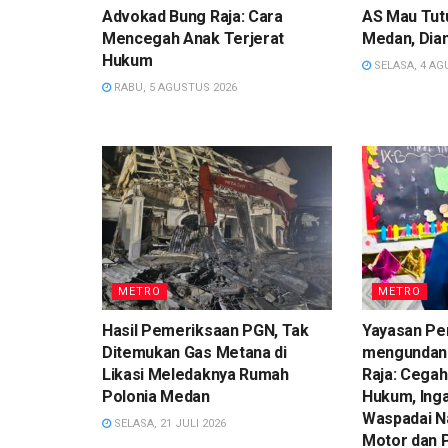
Advokad Bung Raja: Cara
AS Mau Tutu
Mencegah Anak Terjerat
Medan, Dian
Hukum
SELASA, 4 AG
RABU, 5 AGUSTUS 2026
METRO
METRO
Hasil Pemeriksaan PGN, Tak
Yayasan Pe
Ditemukan Gas Metana di
mengundan
Likasi Meledaknya Rumah
Raja: Cegah
Polonia Medan
Hukum, Ing
Waspadai N
SELASA, 21 JULI 2026
Motor dan 