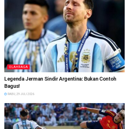
OLAHRAGA
Legenda Jerman Sindir Argentina: Bukan Contoh
Bagus!
RABU, 29 JULI 2026