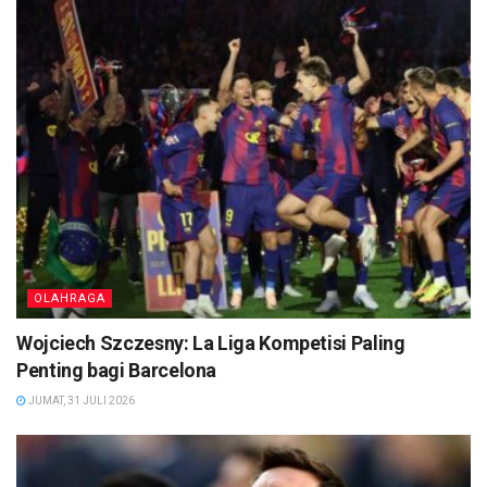
OLAHRAGA
Wojciech Szczesny: La Liga Kompetisi Paling
Penting bagi Barcelona
JUMAT, 31 JULI 2026