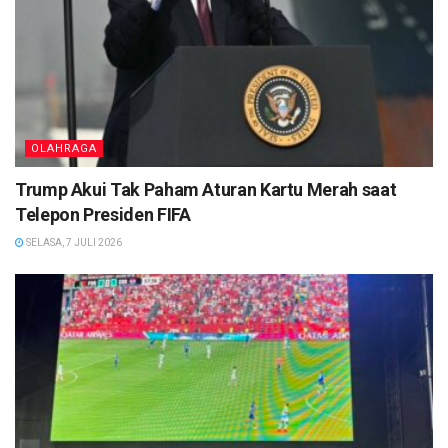
OLAHRAGA
Trump Akui Tak Paham Aturan Kartu Merah saat
Telepon Presiden FIFA
SELASA, 7 JULI 2026