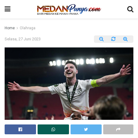
Home
Olahraga
Selasa, 27 Juni 2023