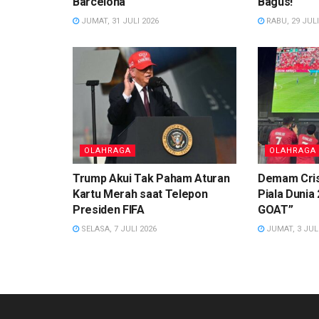
Barcelona
Bagus!
JUMAT, 31 JULI 2026
RABU, 29 JULI
OLAHRAGA
OLAHRAGA
Trump Akui Tak Paham Aturan
Demam Cris
Kartu Merah saat Telepon
Piala Dunia 
Presiden FIFA
GOAT”
SELASA, 7 JULI 2026
JUMAT, 3 JULI