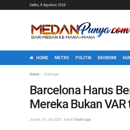
Sabtu, 8 Agustus 2026
HOME
METRO
POLITIK
EKONOMI
HU
Home
Olahraga
Barcelona Harus Be
Mereka Bukan VAR t
Jumat, 10 Juli 2020
kanal
Olahraga