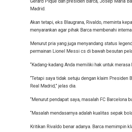
Gerard Pique dan presiden Barca, Josep Maria B
Madrid.
Akan tetapi, eks Blaugrana, Rivaldo, meminta kep
menyarankan agar pihak Barca membenahi internal
Menurut pria yang juga menyandang status legenda 
permainan Lionel Messi cs di bawah besutan pela
“Kadang-kadang Anda memiliki hak untuk merasa k
“Tetapi saya tidak setuju dengan klaim Presiden
Real Madrid,” jelas dia.
“Menurut pendapat saya, masalah FC Barcelona b
“Masalah mendasarnya adalah kualitas sepak bola m
Kritikan Rivaldo benar adanya. Barca memimpin 