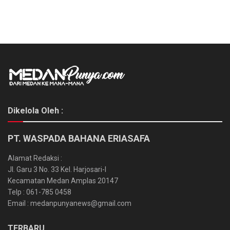
Dikelola Oleh :
PT. WASPADA BAHANA ERIASAFA
Alamat Redaksi :
Jl. Garu 3 No. 33 Kel. Harjosari-I
Kecamatan Medan Amplas 20147
Telp : 061-785 0458
Email : medanpunyanews@gmail.com
TERBARU