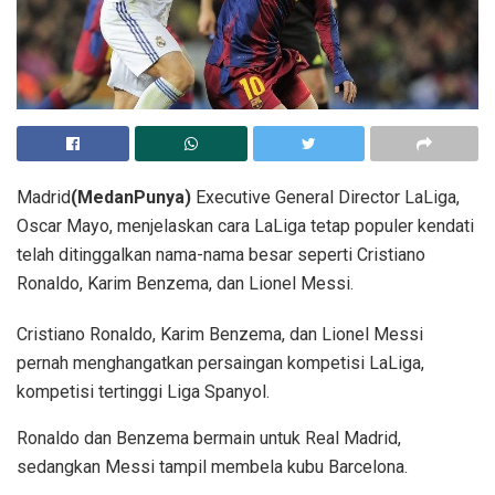
Madrid
(MedanPunya)
Executive General Director LaLiga,
Oscar Mayo, menjelaskan cara LaLiga tetap populer kendati
telah ditinggalkan nama-nama besar seperti Cristiano
Ronaldo, Karim Benzema, dan Lionel Messi.
Cristiano Ronaldo, Karim Benzema, dan Lionel Messi
pernah menghangatkan persaingan kompetisi LaLiga,
kompetisi tertinggi Liga Spanyol.
Ronaldo dan Benzema bermain untuk Real Madrid,
sedangkan Messi tampil membela kubu Barcelona.