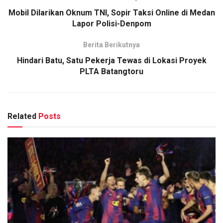
Mobil Dilarikan Oknum TNI, Sopir Taksi Online di Medan
Lapor Polisi-Denpom
Berita Berikutnya
Hindari Batu, Satu Pekerja Tewas di Lokasi Proyek
PLTA Batangtoru
Related
Posts