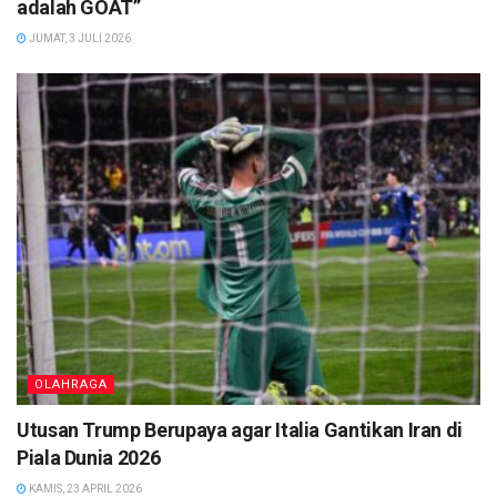
adalah GOAT”
JUMAT, 3 JULI 2026
OLAHRAGA
Utusan Trump Berupaya agar Italia Gantikan Iran di
Piala Dunia 2026
KAMIS, 23 APRIL 2026