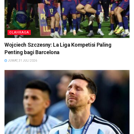
OLAHRAGA
Wojciech Szczesny: La Liga Kompetisi Paling
Penting bagi Barcelona
JUMAT, 31 JULI 2026