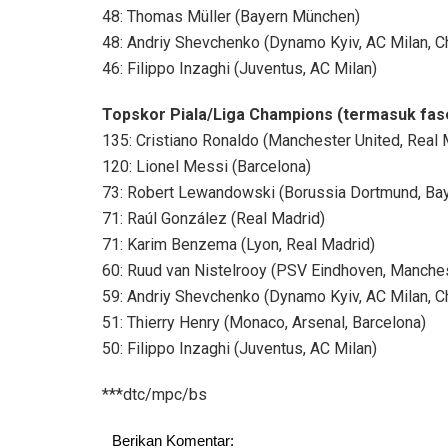
48: Thomas Müller (Bayern München)
48: Andriy Shevchenko (Dynamo Kyiv, AC Milan, C
46: Filippo Inzaghi (Juventus, AC Milan)
Topskor Piala/Liga Champions (termasuk fase 
135: Cristiano Ronaldo (Manchester United, Real 
120: Lionel Messi (Barcelona)
73: Robert Lewandowski (Borussia Dortmund, Ba
71: Raúl González (Real Madrid)
71: Karim Benzema (Lyon, Real Madrid)
60: Ruud van Nistelrooy (PSV Eindhoven, Manches
59: Andriy Shevchenko (Dynamo Kyiv, AC Milan, C
51: Thierry Henry (Monaco, Arsenal, Barcelona)
50: Filippo Inzaghi (Juventus, AC Milan)
***dtc/mpc/bs
Berikan Komentar: