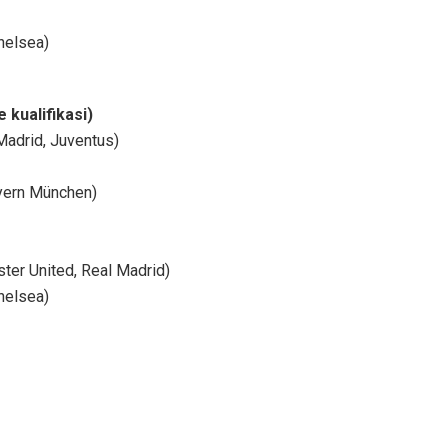
helsea)
kualifikasi)
Madrid, Juventus)
yern München)
ter United, Real Madrid)
helsea)