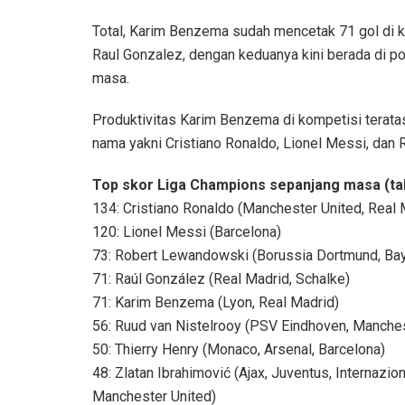
Total, Karim Benzema sudah mencetak 71 gol di k
Raul Gonzalez, dengan keduanya kini berada di p
masa.
Produktivitas Karim Benzema di kompetisi teratas 
nama yakni Cristiano Ronaldo, Lionel Messi, dan
Top skor Liga Champions sepanjang masa (tak
134: Cristiano Ronaldo (Manchester United, Real 
120: Lionel Messi (Barcelona)
73: Robert Lewandowski (Borussia Dortmund, Ba
71: Raúl González (Real Madrid, Schalke)
71: Karim Benzema (Lyon, Real Madrid)
56: Ruud van Nistelrooy (PSV Eindhoven, Manches
50: Thierry Henry (Monaco, Arsenal, Barcelona)
48: Zlatan Ibrahimović (Ajax, Juventus, Internazio
Manchester United)