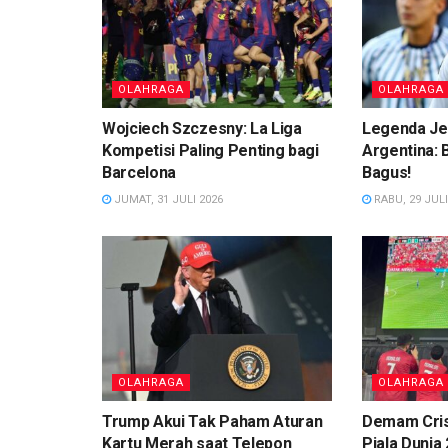
OLAHRAGA
OLAHRAGA
Wojciech Szczesny: La Liga
Legenda Je
Kompetisi Paling Penting bagi
Argentina:
Barcelona
Bagus!
JUMAT, 31 JULI 2026
RABU, 29 JULI
OLAHRAGA
OLAHRAGA
Trump Akui Tak Paham Aturan
Demam Cris
Kartu Merah saat Telepon
Piala Dunia 