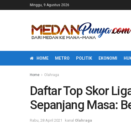
Minggu, 9 Agustus 2026
HOME
METRO
POLITIK
EKONOMI
HU
Home
Olahraga
Daftar Top Skor Li
Sepanjang Masa: B
Rabu, 28 April 2021
kanal
Olahraga