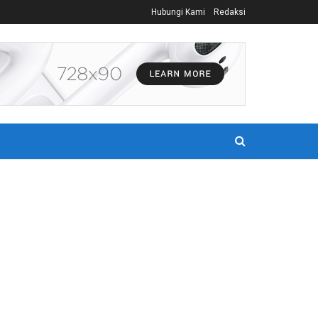
Hubungi Kami
Redaksi