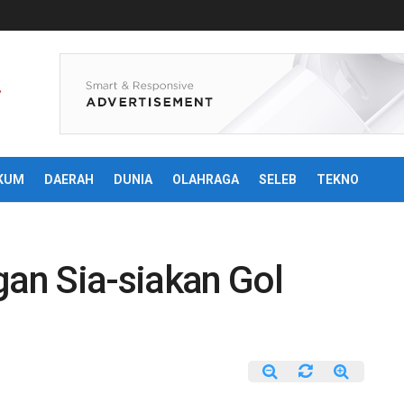
KUM
DAERAH
DUNIA
OLAHRAGA
SELEB
TEKNO
gan Sia-siakan Gol