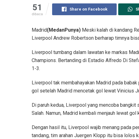
51
Share on Facebook
S
dibaca
Madrid
(MedanPunya)
Meski kalah di kandang Re
Liverpool Andrew Robertson berharap timnya bis
Liverpool tumbang dalam lawatan ke markas Madri
Champions. Bertanding di Estadio Alfredo Di Stef
1-3.
Liverpool tak membahayakan Madrid pada babak p
gol setelah Madrid mencetak gol lewat Vinicius J
Di paruh kedua, Liverpool yang mencoba bangkit
Salah. Namun, Madrid kembali menjauh lewat gol 
Dengan hasil itu, Liverpool wajib menang pada per
tandang, tim arahan Juergen Klopp itu bisa lolos k