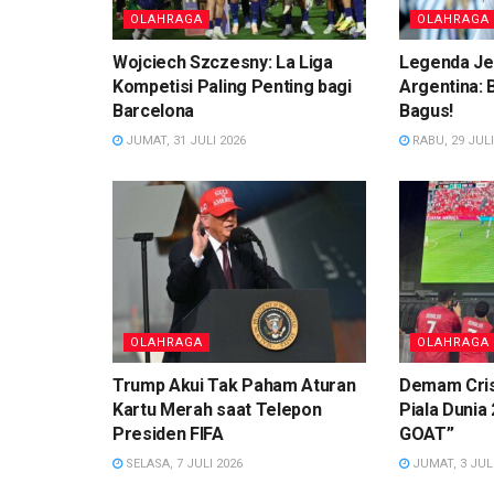
OLAHRAGA
OLAHRAGA
Wojciech Szczesny: La Liga
Legenda Je
Kompetisi Paling Penting bagi
Argentina:
Barcelona
Bagus!
JUMAT, 31 JULI 2026
RABU, 29 JULI
OLAHRAGA
OLAHRAGA
Trump Akui Tak Paham Aturan
Demam Cris
Kartu Merah saat Telepon
Piala Dunia 
Presiden FIFA
GOAT”
SELASA, 7 JULI 2026
JUMAT, 3 JULI