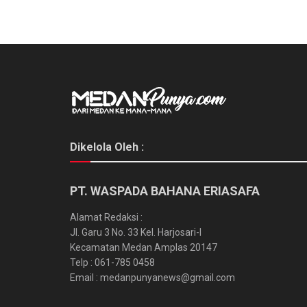
Dikelola Oleh :
PT. WASPADA BAHANA ERIASAFA
Alamat Redaksi :
Jl. Garu 3 No. 33 Kel. Harjosari-I
Kecamatan Medan Amplas 20147
Telp : 061-785 0458
Email : medanpunyanews@gmail.com