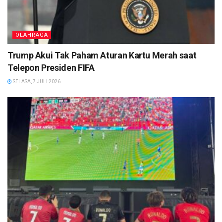
OLAHRAGA
Trump Akui Tak Paham Aturan Kartu Merah saat
Telepon Presiden FIFA
SELASA, 7 JULI 2026