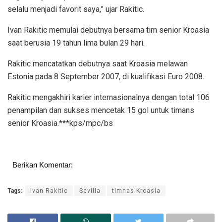
selalu menjadi favorit saya,” ujar Rakitic.
Ivan Rakitic memulai debutnya bersama tim senior Kroasia
saat berusia 19 tahun lima bulan 29 hari.
Rakitic mencatatkan debutnya saat Kroasia melawan
Estonia pada 8 September 2007, di kualifikasi Euro 2008.
Rakitic mengakhiri karier internasionalnya dengan total 106
penampilan dan sukses mencetak 15 gol untuk timans
senior Kroasia.***kps/mpc/bs
Berikan Komentar:
Tags:
Ivan Rakitic
Sevilla
timnas Kroasia