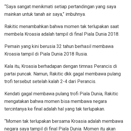
“Saya sangat menikmati setiap pertandingan yang saya
mainkan untuk tanah air saya,” imbuhnya.
Rakitic menambahkan bahwa momen tak terlupakan saat
membela Kroasia adalah tampil di final Piala Dunia 2018.
Pemain yang kini berusia 32 tahun berhasil membawa
Kroasia tampil di Piala Dunia 2018 Rusia.
Kala itu, Kroasia berhadapan dengan timnas Perancis di
partai puncak. Namun, Rakitic dkk gagal membawa pulang
trofi tersebut setelah kalah 2-4 dari Perancis.
Kendati gagal membawa pulang trofi Piala Dunia, Rakitic
mengatakan bahwa momen bisa membawa negara
tercintanya ke final adalah hal yang tak terlupakan.
“Momen tak terlupakan bersama Kroasia adalah membawa
negara saya tampil di final Piala Dunia. Momen itu akan