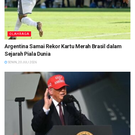
OLAHRAGA
Argentina Samai Rekor Kartu Merah Brasil dalam
Sejarah Piala Dunia
SENIN, 20 JULI 2026