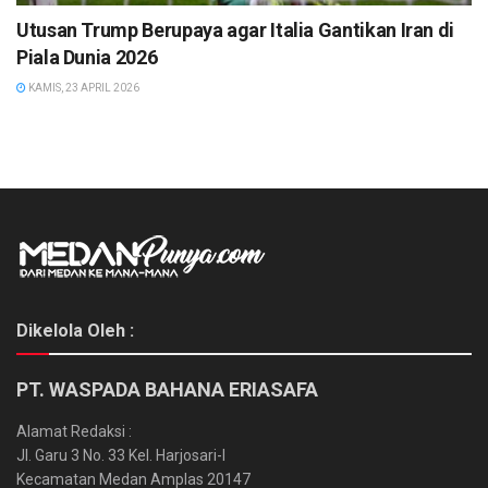
Utusan Trump Berupaya agar Italia Gantikan Iran di
Piala Dunia 2026
KAMIS, 23 APRIL 2026
Dikelola Oleh :
PT. WASPADA BAHANA ERIASAFA
Alamat Redaksi :
Jl. Garu 3 No. 33 Kel. Harjosari-I
Kecamatan Medan Amplas 20147