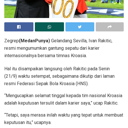
Zegrep
(MedanPunya)
Gelandang Sevilla, Ivan Rakitic,
resmi mengumumkan gantung sepatu dari karier
internasionalnya bersama timnas Kroasia.
Hal itu disampaikan langsung oleh Rakitic pada Senin
(21/9) waktu setempat, sebagaimana dikutip dari laman
resmi Federasi Sepak Bola Kroasia (HNS).
“Mengucapkan selamat tinggal kepada tim nasional Kroasia
adalah keputusan tersulit dalam karier saya,” ucap Rakitic.
“Tetapi, saya merasa inilah waktu yang tepat untuk membuat
keputusan itu,” ucapnya.