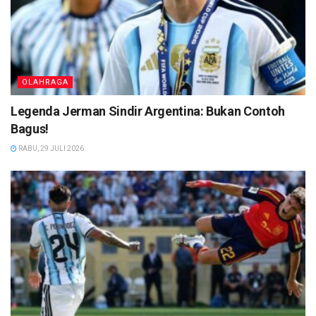
OLAHRAGA
Legenda Jerman Sindir Argentina: Bukan Contoh
Bagus!
RABU, 29 JULI 2026