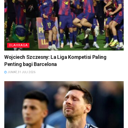
OLAHRAGA
Wojciech Szczesny: La Liga Kompetisi Paling
Penting bagi Barcelona
JUMAT, 31 JULI 2026