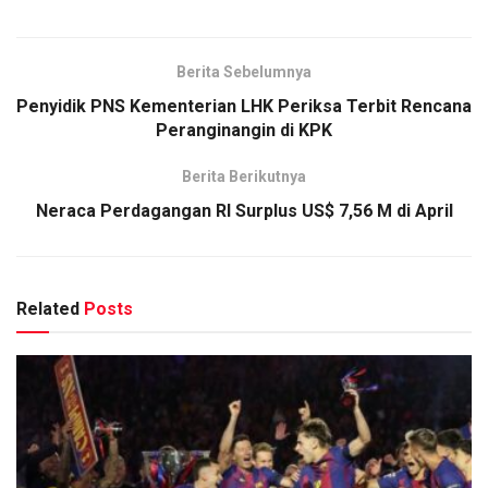
Berita Sebelumnya
Penyidik PNS Kementerian LHK Periksa Terbit Rencana
Peranginangin di KPK
Berita Berikutnya
Neraca Perdagangan RI Surplus US$ 7,56 M di April
Related
Posts