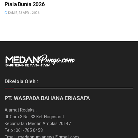
Piala Dunia 2026
KAMIS, 23 APRIL 2026
Dikelola Oleh :
PT. WASPADA BAHANA ERIASAFA
Alamat Redaksi :
Jl. Garu 3 No. 33 Kel. Harjosari-I
Kecamatan Medan Amplas 20147
Telp : 061-785 0458
Email : medanpunyanews@gmail.com