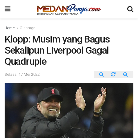
Home
Olahraga
Klopp: Musim yang Bagus
Sekalipun Liverpool Gagal
Quadruple
Selasa, 17 Mei 2022