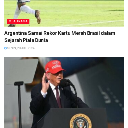
OLAHRAGA
Argentina Samai Rekor Kartu Merah Brasil dalam
Sejarah Piala Dunia
SENIN, 20 JULI 2026