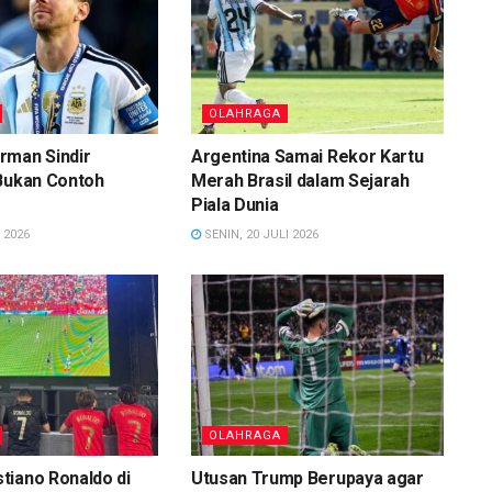
OLAHRAGA
rman Sindir
Argentina Samai Rekor Kartu
 Bukan Contoh
Merah Brasil dalam Sejarah
Piala Dunia
 2026
SENIN, 20 JULI 2026
OLAHRAGA
tiano Ronaldo di
Utusan Trump Berupaya agar