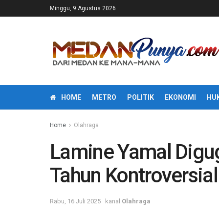
Minggu, 9 Agustus 2026
HOME
METRO
POLITIK
EKONOMI
HU
Home
Olahraga
Lamine Yamal Digug
Tahun Kontroversial
Rabu, 16 Juli 2025
kanal
Olahraga