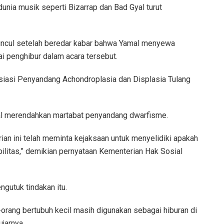
dunia musik seperti Bizarrap dan Bad Gyal turut
muncul setelah beredar kabar bahwa Yamal menyewa
ai penghibur dalam acara tersebut.
siasi Penyandang Achondroplasia dan Displasia Tulang
l merendahkan martabat penyandang dwarfisme.
an ini telah meminta kejaksaan untuk menyelidiki apakah
litas,” demikian pernyataan Kementerian Hak Sosial
gutuk tindakan itu.
-orang bertubuh kecil masih digunakan sebagai hiburan di
ujarnya.