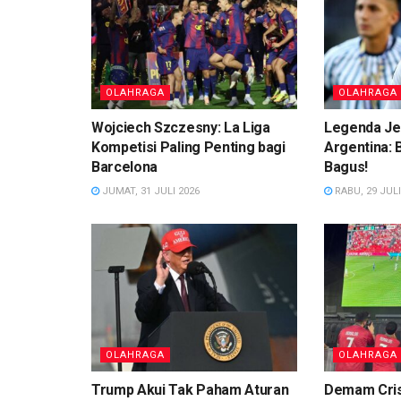
OLAHRAGA
OLAHRAGA
Wojciech Szczesny: La Liga
Legenda Je
Kompetisi Paling Penting bagi
Argentina:
Barcelona
Bagus!
JUMAT, 31 JULI 2026
RABU, 29 JULI
OLAHRAGA
OLAHRAGA
Trump Akui Tak Paham Aturan
Demam Cris