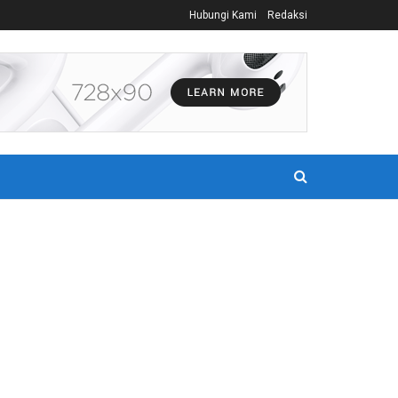
Hubungi Kami
Redaksi