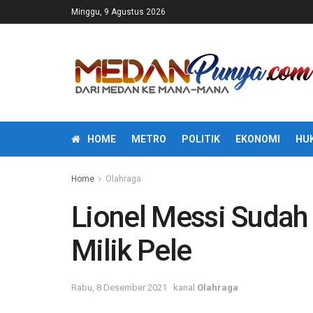
Minggu, 9 Agustus 2026
HOME
METRO
POLITIK
EKONOMI
HU
Home
Olahraga
Lionel Messi Sudah
Milik Pele
Rabu, 8 Desember 2021
kanal
Olahraga