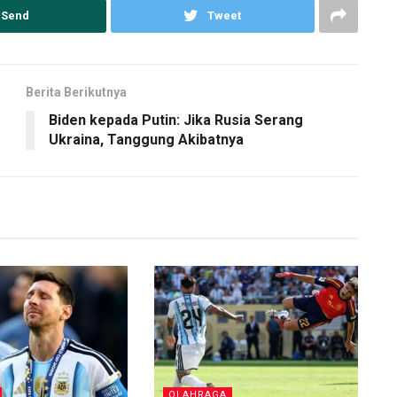
Send
Tweet
Berita Berikutnya
Biden kepada Putin: Jika Rusia Serang
Ukraina, Tanggung Akibatnya
OLAHRAGA