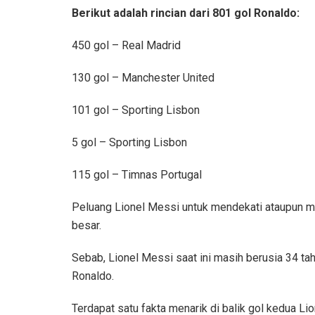
Berikut adalah rincian dari 801 gol Ronaldo:
450 gol – Real Madrid
130 gol – Manchester United
101 gol – Sporting Lisbon
5 gol – Sporting Lisbon
115 gol – Timnas Portugal
Peluang Lionel Messi untuk mendekati ataupun men
besar.
Sebab, Lionel Messi saat ini masih berusia 34 ta
Ronaldo.
Terdapat satu fakta menarik di balik gol kedua L