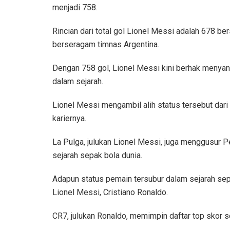
menjadi 758.
Rincian dari total gol Lionel Messi adalah 678 b
berseragam timnas Argentina.
Dengan 758 gol, Lionel Messi kini berhak menya
dalam sejarah.
Lionel Messi mengambil alih status tersebut dari
kariernya.
La Pulga, julukan Lionel Messi, juga menggusur P
sejarah sepak bola dunia.
Adapun status pemain tersubur dalam sejarah sepak
Lionel Messi, Cristiano Ronaldo.
CR7, julukan Ronaldo, memimpin daftar top skor 