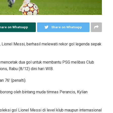
hare on Whatsapp
Share on Whatsapp
, Lionel Messi, berhasil melewati rekor gol legenda sepak
si mencetak dua gol untuk membantu PSG melibas Club
ns, Rabu (8/12) dini hari WIB.
n 76′ (penalti).
orong oleh bintang muda timnas Perancis, Kylian
eksi gol Lionel Messi di level klub maupun internasional