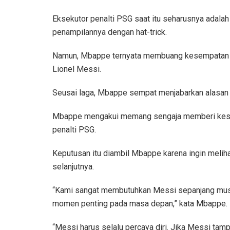
Eksekutor penalti PSG saat itu seharusnya adal
penampilannya dengan hat-trick.
Namun, Mbappe ternyata membuang kesempatan it
Lionel Messi.
Seusai laga, Mbappe sempat menjabarkan alasan d
Mbappe mengakui memang sengaja memberi kesem
penalti PSG.
Keputusan itu diambil Mbappe karena ingin melihat
selanjutnya.
“Kami sangat membutuhkan Messi sepanjang mus
momen penting pada masa depan,” kata Mbappe.
“Messi harus selalu percaya diri. Jika Messi tam