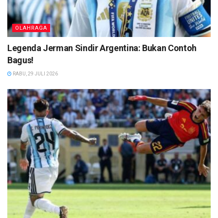
OLAHRAGA
Legenda Jerman Sindir Argentina: Bukan Contoh
Bagus!
RABU, 29 JULI 2026