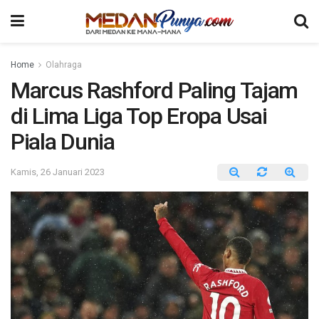
Home
Olahraga
Marcus Rashford Paling Tajam
di Lima Liga Top Eropa Usai
Piala Dunia
Kamis, 26 Januari 2023