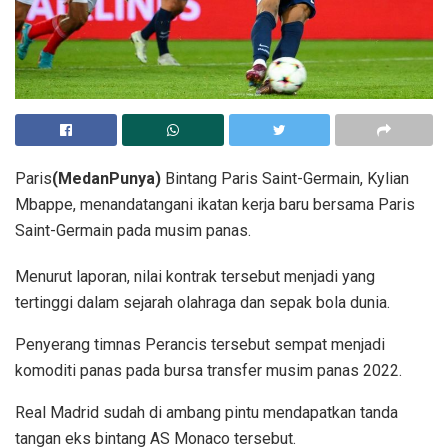
Paris
(MedanPunya)
Bintang Paris Saint-Germain, Kylian
Mbappe, menandatangani ikatan kerja baru bersama Paris
Saint-Germain pada musim panas.
Menurut laporan, nilai kontrak tersebut menjadi yang
tertinggi dalam sejarah olahraga dan sepak bola dunia.
Penyerang timnas Perancis tersebut sempat menjadi
komoditi panas pada bursa transfer musim panas 2022.
Real Madrid sudah di ambang pintu mendapatkan tanda
tangan eks bintang AS Monaco tersebut.