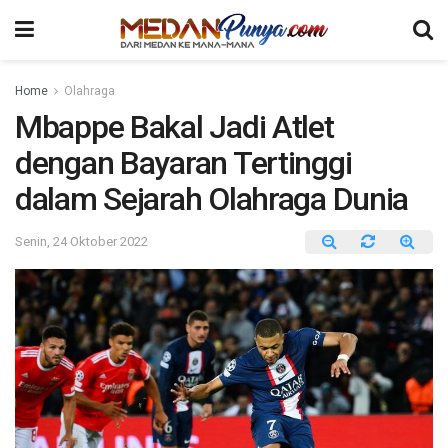
Home
Olahraga
Mbappe Bakal Jadi Atlet
dengan Bayaran Tertinggi
dalam Sejarah Olahraga Dunia
Senin, 24 Oktober 2022