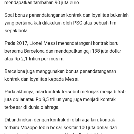
mendapatkan tambahan 90 juta euro.
Soal bonus penandatanganan kontrak dan loyalitas bukanlah
yang pertama kali dilakukan oleh PSG atau sebuah tim
sepak bola.
Pada 2017, Lionel Messi menandatangani kontrak baru
bersama Barcelona dan mendapatkan gaji 138 juta dollar
atau Rp 2,1 triliun per musim.
Barcelona juga menggunakan bonus penandatanganan
kontrak dan loyalitas kepada Messi.
Pada akhirnya, nilai kontrak tersebut melonjak menjadi 550
juta dollar atau Rp 8,5 triliun yang juga menjadi kontrak
terbesar di dunia olahraga.
Dibandingkan dengan kontrak di olahraga lain, kontrak
terbaru Mbappe lebih besar sekitar 100 juta dollar dari