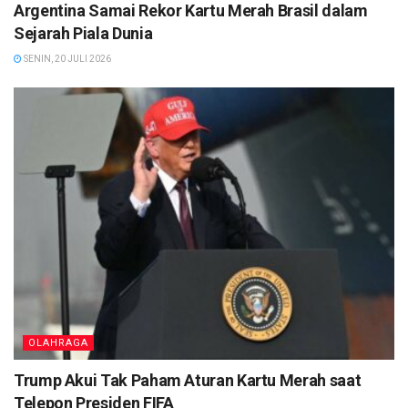
Argentina Samai Rekor Kartu Merah Brasil dalam
Sejarah Piala Dunia
SENIN, 20 JULI 2026
OLAHRAGA
Trump Akui Tak Paham Aturan Kartu Merah saat
Telepon Presiden FIFA