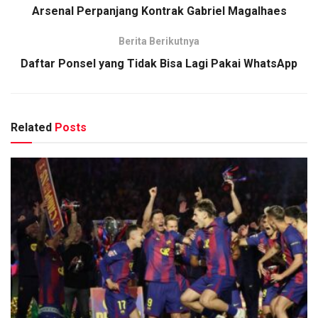
Arsenal Perpanjang Kontrak Gabriel Magalhaes
Berita Berikutnya
Daftar Ponsel yang Tidak Bisa Lagi Pakai WhatsApp
Related
Posts