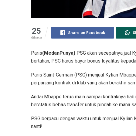
25
Share on Facebook
S
dibaca
Paris
(MedanPunya)
PSG akan secepatnya jual K
bertahan, PSG harus bayar bonus loyalitas kepada
Paris Saint-Germain (PSG) menjual Kylian Mbapp
perpanjang kontrak di klub yang akan berakhir s
Andai Mbappe terus main sampai kontraknya habis
berstatus bebas transfer untuk pindah ke mana sa
PSG berpacu dengan waktu untuk menjual Kylian
nanti!