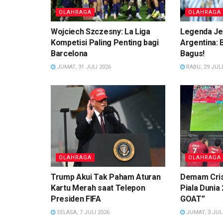
OLAHRAGA
OLAHRAGA
Wojciech Szczesny: La Liga
Legenda Je
Kompetisi Paling Penting bagi
Argentina:
Barcelona
Bagus!
JUMAT, 31 JULI 2026
RABU, 29 JULI
OLAHRAGA
OLAHRAGA
Trump Akui Tak Paham Aturan
Demam Cris
Kartu Merah saat Telepon
Piala Dunia 
Presiden FIFA
GOAT”
SELASA, 7 JULI 2026
JUMAT, 3 JULI