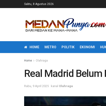
Sabtu, 8 Agustus 2026
HOME
METRO
POLITIK
EKONOMI
HU
Home
Olahraga
Real Madrid Belum 
Rabu, 9 April 2025
kanal
Olahraga