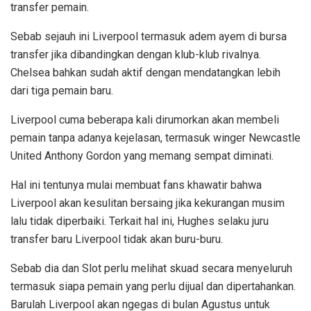
transfer pemain.
Sebab sejauh ini Liverpool termasuk adem ayem di bursa
transfer jika dibandingkan dengan klub-klub rivalnya.
Chelsea bahkan sudah aktif dengan mendatangkan lebih
dari tiga pemain baru.
Liverpool cuma beberapa kali dirumorkan akan membeli
pemain tanpa adanya kejelasan, termasuk winger Newcastle
United Anthony Gordon yang memang sempat diminati.
Hal ini tentunya mulai membuat fans khawatir bahwa
Liverpool akan kesulitan bersaing jika kekurangan musim
lalu tidak diperbaiki. Terkait hal ini, Hughes selaku juru
transfer baru Liverpool tidak akan buru-buru.
Sebab dia dan Slot perlu melihat skuad secara menyeluruh
termasuk siapa pemain yang perlu dijual dan dipertahankan.
Barulah Liverpool akan ngegas di bulan Agustus untuk