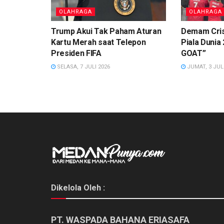
OLAHRAGA
OLAHRAGA
Trump Akui Tak Paham Aturan
Demam Cris
Kartu Merah saat Telepon
Piala Dunia 
Presiden FIFA
GOAT”
SELASA, 7 JULI 2026
JUMAT, 3 JULI
Dikelola Oleh :
PT. WASPADA BAHANA ERIASAFA