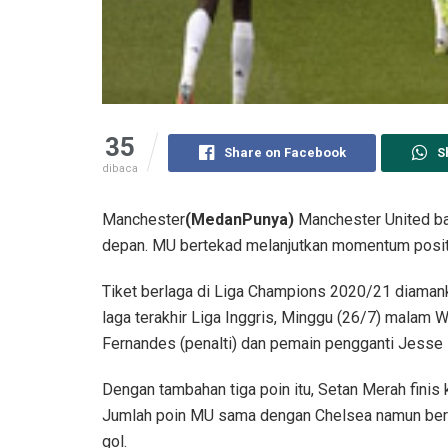
35
Share on Facebook
S
dibaca
Manchester
(MedanPunya)
Manchester United ba
depan. MU bertekad melanjutkan momentum positi
Tiket berlaga di Liga Champions 2020/21 diaman
laga terakhir Liga Inggris, Minggu (26/7) malam
Fernandes (penalti) dan pemain pengganti Jesse 
Dengan tambahan tiga poin itu, Setan Merah finis 
Jumlah poin MU sama dengan Chelsea namun berha
gol.