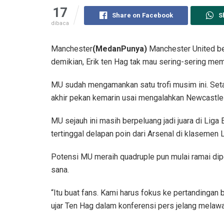
17
Share on Facebook
S
dibaca
Manchester
(MedanPunya)
Manchester United be
demikian, Erik ten Hag tak mau sering-sering me
MU sudah mengamankan satu trofi musim ini. Seta
akhir pekan kemarin usai mengalahkan Newcastle U
MU sejauh ini masih berpeluang jadi juara di Lig
tertinggal delapan poin dari Arsenal di klasemen L
Potensi MU meraih quadruple pun mulai ramai di
sana.
“Itu buat fans. Kami harus fokus ke pertandingan b
ujar Ten Hag dalam konferensi pers jelang melaw