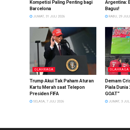
Kompetisi Paling Penting bagi
Argentina:
Barcelona
Bagus!
JUMAT, 31 JULI 2026
RABU, 29 JULI
OLAHRAGA
OLAHRAGA
Trump Akui Tak Paham Aturan
Demam Cris
Kartu Merah saat Telepon
Piala Dunia 
Presiden FIFA
GOAT”
SELASA, 7 JULI 2026
JUMAT, 3 JULI