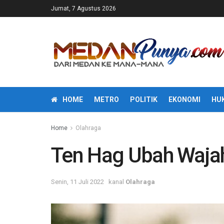
Jumat, 7 Agustus 2026
HOME
METRO
POLITIK
EKONOMI
HU
Home
Olahraga
Ten Hag Ubah Waja
Senin, 11 Juli 2022
kanal
Olahraga