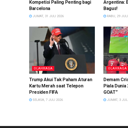
Kompetisi Paling Penting bagi
Argentina:
Barcelona
Bagus!
JUMAT, 31 JULI 2026
RABU, 29 JULI
OLAHRAGA
OLAHRAGA
Trump Akui Tak Paham Aturan
Demam Cris
Kartu Merah saat Telepon
Piala Dunia 
Presiden FIFA
GOAT”
SELASA, 7 JULI 2026
JUMAT, 3 JULI