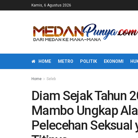
Kamis, 6 Agustus 2026
HOME
METRO
POLITIK
EKONOMI
HU
Home
Seleb
Diam Sejak Tahun 20
Mambo Ungkap Ala
Pelecehan Seksual 