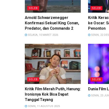
SELEB
SELEB
Arnold Schwarzenegger
Kritik Ker
Konfirmasi Sekuel King Conan,
ke Oscar: S
Predator, dan Commando 2
Penonton
SELASA, 10 MARET 2026
SENIN, 22 DE
SELEB
SELEB
Kritik Film Merah Putih, Hanung:
Dunia Film L
Ironisnya Kok Bisa Dapat
SENIN, 23 JUN
Tanggal Tayang
SENIN, 11 AGUSTUS 2025