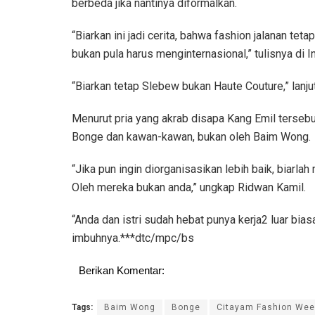
berbeda jika nantinya diformalkan.
“Biarkan ini jadi cerita, bahwa fashion jalanan teta
bukan pula harus menginternasional,” tulisnya di I
“Biarkan tetap Slebew bukan Haute Couture,” lanju
Menurut pria yang akrab disapa Kang Emil tersebut,
Bonge dan kawan-kawan, bukan oleh Baim Wong.
“Jika pun ingin diorganisasikan lebih baik, biarl
Oleh mereka bukan anda,” ungkap Ridwan Kamil.
“Anda dan istri sudah hebat punya kerja2 luar biasa.
imbuhnya.***dtc/mpc/bs
Berikan Komentar:
Tags:
Baim Wong
Bonge
Citayam Fashion Wee