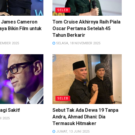
SELEB
as James Cameron
Tom Cruise Akhirnya Raih Piala
aya Bikin Film untuk
Oscar Pertama Setelah 45
Tahun Berkarir
SEMBER 2025
SELASA, 18 NOVEMBER 2025
SELEB
agi Sakit!
Sebut Tak Ada Dewa 19 Tanpa
Andra, Ahmad Dhani: Dia
I 2025
Termasuk Hitmaker
JUMAT, 13 JUNI 2025