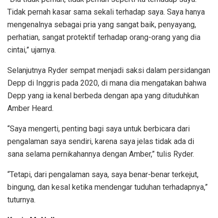
Tidak pernah kasar sama sekali terhadap saya. Saya hanya
mengenalnya sebagai pria yang sangat baik, penyayang,
perhatian, sangat protektif terhadap orang-orang yang dia
cintai,” ujarnya.
Selanjutnya Ryder sempat menjadi saksi dalam persidangan
Depp di Inggris pada 2020, di mana dia mengatakan bahwa
Depp yang ia kenal berbeda dengan apa yang dituduhkan
Amber Heard.
“Saya mengerti, penting bagi saya untuk berbicara dari
pengalaman saya sendiri, karena saya jelas tidak ada di
sana selama pernikahannya dengan Amber,” tulis Ryder.
“Tetapi, dari pengalaman saya, saya benar-benar terkejut,
bingung, dan kesal ketika mendengar tuduhan terhadapnya,”
tuturnya.