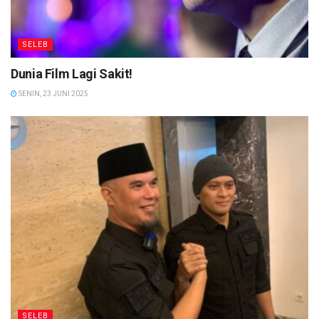
SELEB
Dunia Film Lagi Sakit!
SENIN, 23 JUNI 2025
SELEB