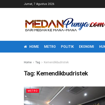
Jumat, 7 Agustus 2026
HOME
METRO
POLITIK
EKONOMI
HU
Home
Tag
Kemendikbudristek
Tag:
Kemendikbudristek
METRO