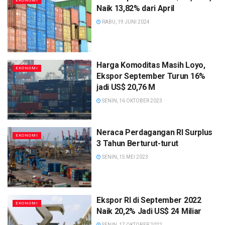
EKONOMI
Naik 13,82% dari April
RABU, 19 JUNI 2024
Harga Komoditas Masih Loyo,
EKONOMI
Ekspor September Turun 16%
jadi US$ 20,76 M
SENIN, 16 OKTOBER 2023
Neraca Perdagangan RI Surplus
EKONOMI
3 Tahun Berturut-turut
SENIN, 15 MEI 2023
Ekspor RI di September 2022
EKONOMI
Naik 20,2% Jadi US$ 24 Miliar
SENIN, 17 OKTOBER 2022