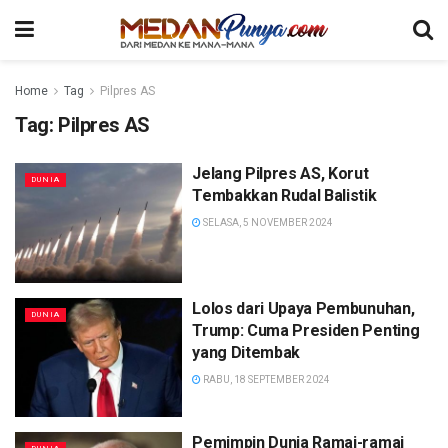
Home
Tag
Pilpres AS
Tag:
Pilpres AS
Jelang Pilpres AS, Korut
DUNIA
Tembakkan Rudal Balistik
SELASA, 5 NOVEMBER 2024
Lolos dari Upaya Pembunuhan,
DUNIA
Trump: Cuma Presiden Penting
yang Ditembak
RABU, 18 SEPTEMBER 2024
Pemimpin Dunia Ramai-ramai