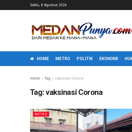
Sabtu, 8 Agustus 2026
HOME
METRO
POLITIK
EKONOMI
HU
Home
Tag
vaksinasi Corona
Tag:
vaksinasi Corona
METRO