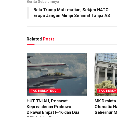
Berita Sebelumnya
Bela Trump Mati-matian, Sekjen NATO:
Eropa Jangan Mimpi Selamat Tanpa AS
Related
Posts
TAK BERKATEGORI
TAK BERKA
HUT TNI AU, Pesawat
MK Diminta
Kepresidenan Prabowo
Otomatis Na
Dikawal Empat F-16 dan Dua
Gebernur M