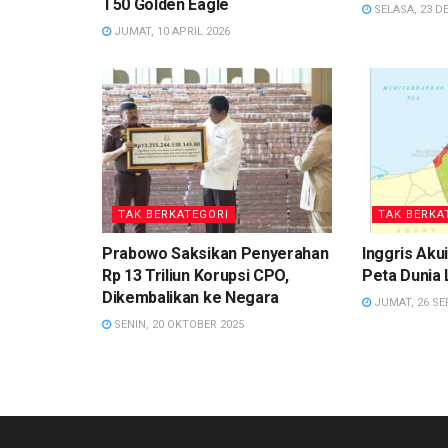
T50 Golden Eagle
SELASA, 23 D
JUMAT, 10 APRIL 2026
TAK BERKATEGORI
TAK BERKA
Prabowo Saksikan Penyerahan
Inggris Aku
Rp 13 Triliun Korupsi CPO,
Peta Dunia
Dikembalikan ke Negara
JUMAT, 26 SE
SENIN, 20 OKTOBER 2025