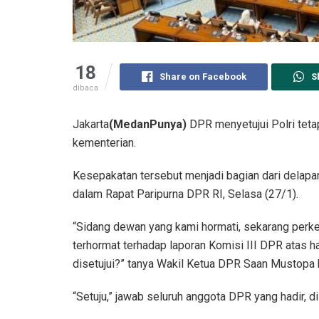
18
Share on Facebook
S
dibaca
Jakarta
(MedanPunya)
DPR menyetujui Polri teta
kementerian.
Kesepakatan tersebut menjadi bagian dari delapan
dalam Rapat Paripurna DPR RI, Selasa (27/1).
“Sidang dewan yang kami hormati, sekarang per
terhormat terhadap laporan Komisi III DPR atas h
disetujui?” tanya Wakil Ketua DPR Saan Mustopa 
“Setuju,” jawab seluruh anggota DPR yang hadir, di