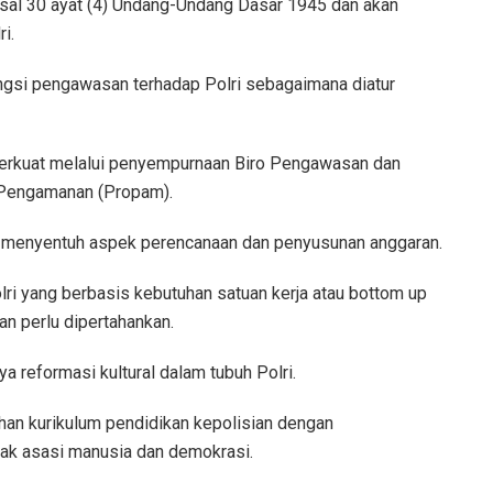
Pasal 30 ayat (4) Undang-Undang Dasar 1945 dan akan
i.
gsi pengawasan terhadap Polri sebagaimana diatur
iperkuat melalui penyempurnaan Biro Pengawasan dan
n Pengamanan (Propam).
a menyentuh aspek perencanaan dan penyusunan anggaran.
i yang berbasis kebutuhan satuan kerja atau bottom up
an perlu dipertahankan.
a reformasi kultural dalam tubuh Polri.
han kurikulum pendidikan kepolisian dengan
hak asasi manusia dan demokrasi.