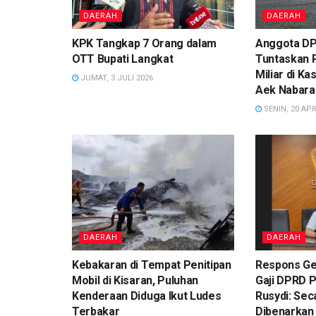
DAERAH
DAERAH
KPK Tangkap 7 Orang dalam
Anggota DP
OTT Bupati Langkat
Tuntaskan 
Miliar di K
JUMAT, 3 JULI 2026
Aek Nabara
SENIN, 20 APR
DAERAH
DAERAH
Kebakaran di Tempat Penitipan
Respons Ge
Mobil di Kisaran, Puluhan
Gaji DPRD 
Kenderaan Diduga Ikut Ludes
Rusydi: Sec
Terbakar
Dibenarkan