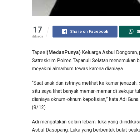
17
Share on Facebook
S
dibaca
Tapsel
(MedanPunya)
Keluarga Asbul Dongoran, 
Satreskrim Polres Tapanuli Selatan menemukan b
meyakini almarhum tewas karena dianiaya.
“Saat anak dan istrinya melihat ke kamar jenazah,
situ saya lihat banyak memar-memar di sekujur tu
dianiaya oknum-oknum kepolisian,” kata Adi Guna
(9/12).
Adi mengatakan selain lebam, luka yang diindika
Asbul Dasopang. Luka yang berbentuk bulat seukura