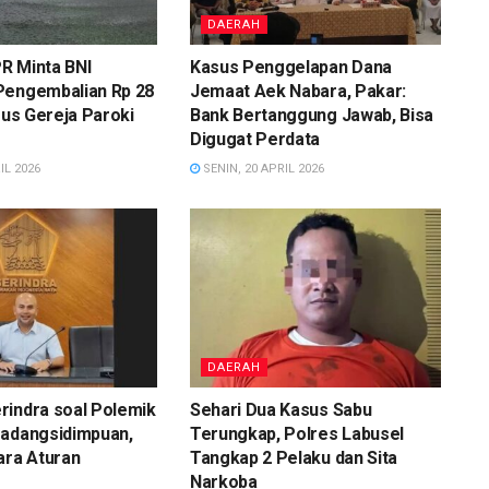
DAERAH
R Minta BNI
Kasus Penggelapan Dana
Pengembalian Rp 28
Jemaat Aek Nabara, Pakar:
asus Gereja Paroki
Bank Bertanggung Jawab, Bisa
Digugat Perdata
IL 2026
SENIN, 20 APRIL 2026
DAERAH
rindra soal Polemik
Sehari Dua Kasus Sabu
Padangsidimpuan,
Terungkap, Polres Labusel
ara Aturan
Tangkap 2 Pelaku dan Sita
Narkoba