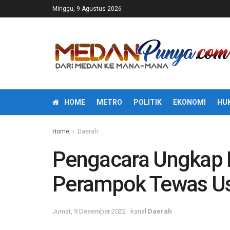
Minggu, 9 Agustus 2026
HOME
METRO
POLITIK
EKONOMI
HU
Home
Daerah
Pengacara Ungkap 
Perampok Tewas Usa
Jumat, 9 Desember 2022
kanal
Daerah