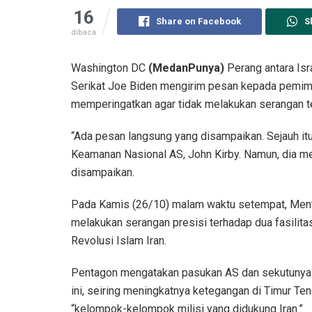
16
Share on Facebook
S
dibaca
Washington DC
(MedanPunya)
Perang antara Is
Serikat Joe Biden mengirim pesan kepada pemimpi
memperingatkan agar tidak melakukan serangan te
“Ada pesan langsung yang disampaikan. Sejauh itu
Keamanan Nasional AS, John Kirby. Namun, dia m
disampaikan.
Pada Kamis (26/10) malam waktu setempat, Ment
melakukan serangan presisi terhadap dua fasilita
Revolusi Islam Iran.
Pentagon mengatakan pasukan AS dan sekutunya di 
ini, seiring meningkatnya ketegangan di Timur T
“kelompok-kelompok milisi yang didukung Iran.”