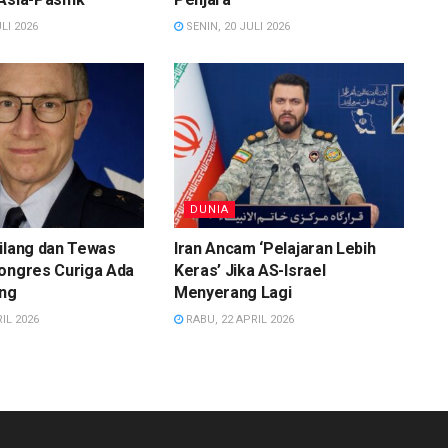
LI 2026
SENIN, 20 JULI 2026
DUNIA
ilang dan Tewas
Iran Ancam ‘Pelajaran Lebih
Kongres Curiga Ada
Keras’ Jika AS-Israel
ing
Menyerang Lagi
IL 2026
RABU, 22 APRIL 2026