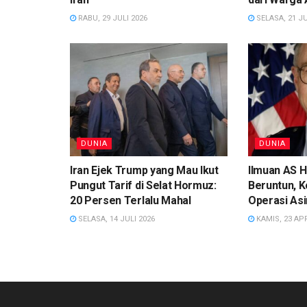
RABU, 29 JULI 2026
SELASA, 21 JU
DUNIA
DUNIA
Iran Ejek Trump yang Mau Ikut
Ilmuan AS H
Pungut Tarif di Selat Hormuz:
Beruntun, 
20 Persen Terlalu Mahal
Operasi As
SELASA, 14 JULI 2026
KAMIS, 23 APR