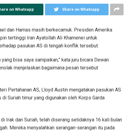
hare on Whatsapp
Share on Whatsapp
rael dan Hamas masih berkecamuk. Presiden Amerika
n tertinggi Iran Ayatollah Ali Khamenei untuk
rhadap pasukan AS di tengah konflik tersebut.
 yang bisa saya sampaikan,” kata juru bicara Dewan
enolak menjelaskan bagaimana pesan tersebut
eri Pertahanan AS, Lloyd Austin mengatakan pasukan AS
s di Suriah timur yang digunakan oleh Korps Garda
Irak dan Suriah, telah diserang setidaknya 16 kali bulan
engah. Mereka menyalahkan serangan-serangan itu pada