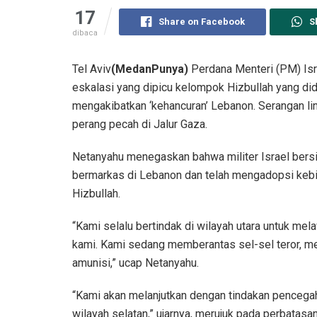
17
Share on Facebook
S
dibaca
Tel Aviv
(MedanPunya)
Perdana Menteri (PM) Is
eskalasi yang dipicu kelompok Hizbullah yang did
mengakibatkan ‘kehancuran’ Lebanon. Serangan li
perang pecah di Jalur Gaza.
Netanyahu menegaskan bahwa militer Israel bers
bermarkas di Lebanon dan telah mengadopsi kebij
Hizbullah.
“Kami selalu bertindak di wilayah utara untuk m
kami. Kami sedang memberantas sel-sel teror, m
amunisi,” ucap Netanyahu.
“Kami akan melanjutkan dengan tindakan pencegaha
wilayah selatan,” ujarnya, merujuk pada perbatasan