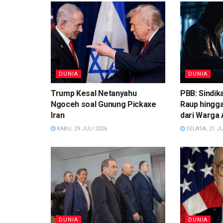
DUNIA
DUNIA
Trump Kesal Netanyahu
PBB: Sindik
Ngoceh soal Gunung Pickaxe
Raup hingga
Iran
dari Warga 
RABU, 29 JULI 2026
SELASA, 21 JU
DUNIA
DUNIA