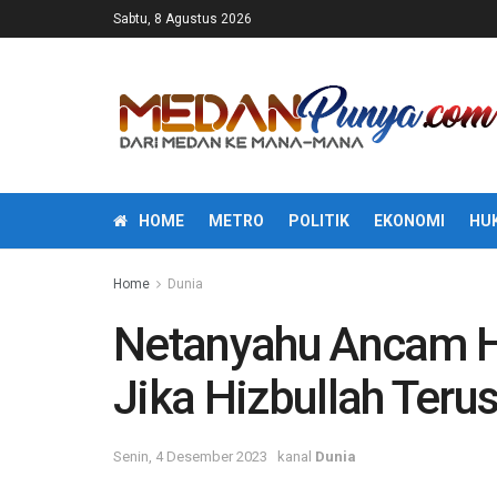
Sabtu, 8 Agustus 2026
HOME
METRO
POLITIK
EKONOMI
HU
Home
Dunia
Netanyahu Ancam 
Jika Hizbullah Ter
Senin, 4 Desember 2023
kanal
Dunia