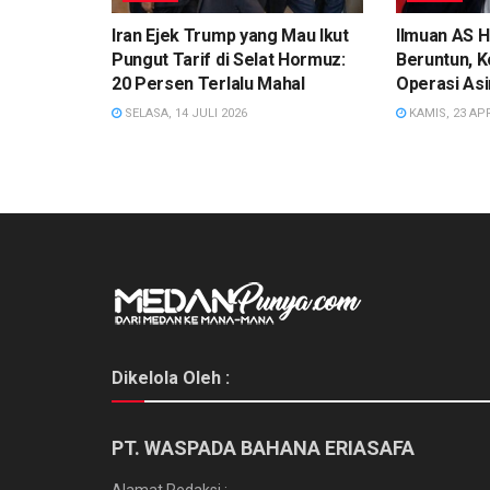
Iran Ejek Trump yang Mau Ikut
Ilmuan AS H
Pungut Tarif di Selat Hormuz:
Beruntun, 
20 Persen Terlalu Mahal
Operasi As
SELASA, 14 JULI 2026
KAMIS, 23 APR
Dikelola Oleh :
PT. WASPADA BAHANA ERIASAFA
Alamat Redaksi :