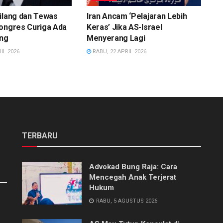
ilang dan Tewas
Iran Ancam ‘Pelajaran Lebih
Kongres Curiga Ada
Keras’ Jika AS-Israel
ing
Menyerang Lagi
IL 2026
RABU, 22 APRIL 2026
TERBARU
Advokad Bung Raja: Cara
Mencegah Anak Terjerat
Hukum
RABU, 5 AGUSTUS 2026